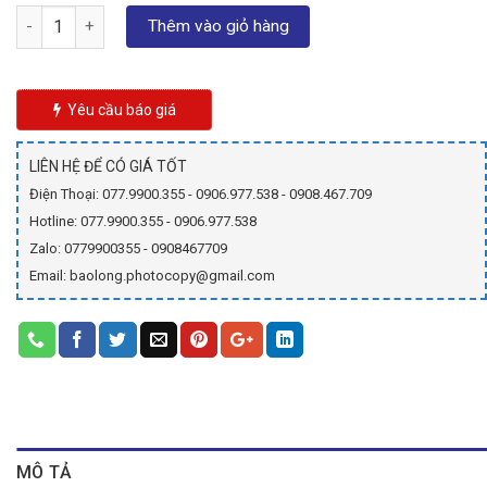
gốc
hiện
Số lượng
là:
tại
Thêm vào giỏ hàng
99.000₫.
là:
79.000₫.
Yêu cầu báo giá
LIÊN HỆ ĐỂ CÓ GIÁ TỐT
Điện Thoại: 077.9900.355 - 0906.977.538 - 0908.467.709
Hotline: 077.9900.355 - 0906.977.538
Zalo: 0779900355 - 0908467709
Email: baolong.photocopy@gmail.com
MÔ TẢ