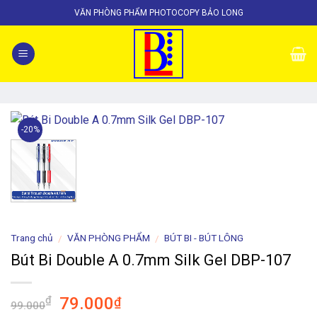
Skip
VĂN PHÒNG PHẨM PHOTOCOPY BẢO LONG
to
content
-20%
Trang chủ
VĂN PHÒNG PHẨM
BÚT BI - BÚT LÔNG
/
/
Bút Bi Double A 0.7mm Silk Gel DBP-107
Giá
Giá
79.000
₫
₫
99.000