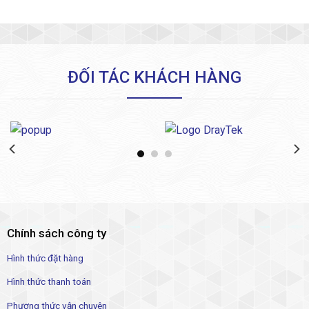
là:
tại
là:
tại
188.000₫.
là:
89.000₫.
là:
14.800₫.
79.000
ĐỐI TÁC KHÁCH HÀNG
Chính sách công ty
Hình thức đặt hàng
Hình thức thanh toán
Phương thức vận chuyên