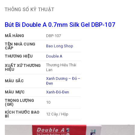
THÔNG SỐ KỸ THUẬT
Bút Bi Double A 0.7mm Silk Gel DBP-107
MÃ HÀNG
DBP-107
TÊN NHÀ CUNG
Bao Long Shop
CẤP
THƯƠNG HIỆU
Double A
Thương Hiệu Thái
XUẤT XỨ THƯƠNG
HIỆU
Lan
Xanh Dương – Đỏ –
MÀU SẮC
Đen
MÀU MỰC
Xanh-Đỏ-Đen
TRỌNG LƯỢNG
10
(GR)
KÍCH THƯỚC BAO
12 Cây / Hộp
BÌ