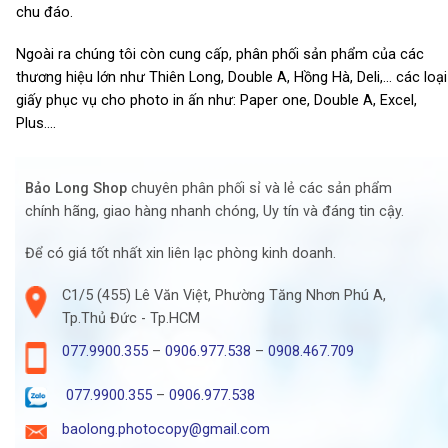
chu đáo.
Ngoài ra chúng tôi còn cung cấp, phân phối sản phẩm của các
thương hiệu lớn như Thiên Long, Double A, Hồng Hà, Deli,… các loại
giấy phục vụ cho photo in ấn như: Paper one, Double A, Excel,
Plus….
Bảo Long Shop
chuyên phân phối sỉ và lẻ các sản phẩm
chính hãng, giao hàng nhanh chóng, Uy tín và đáng tin cậy.
Để có giá tốt nhất xin liên lạc phòng kinh doanh.
C1/5 (455) Lê Văn Việt, Phường Tăng Nhơn Phú A,
Tp.Thủ Đức - Tp.HCM
077.9900.355
–
0906.977.538
–
0908.467.709
077.9900.355
–
0906.977.538
baolong.photocopy@gmail.com