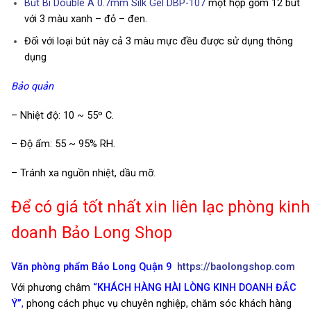
Bút Bi Double A 0.7mm Silk Gel DBP-107
một hộp gồm 12 bút
với 3 màu xanh – đỏ – đen.
Đối với loại bút này cả 3 màu mực đều được sử dụng thông
dụng
Bảo quản
– Nhiệt độ: 10 ~ 55º C.
– Độ ẩm: 55 ~ 95% RH.
– Tránh xa nguồn nhiệt, dầu mỡ.
Để có giá tốt nhất xin liên lạc phòng kinh
doanh Bảo Long Shop
Văn phòng phẩm Bảo Long Quận 9
https://baolongshop.com
Với phương châm
“KHÁCH HÀNG HÀI LÒNG KINH DOANH ĐẮC
Ý”
,
phong cách phục vụ chuyên nghiệp, chăm sóc khách hàng