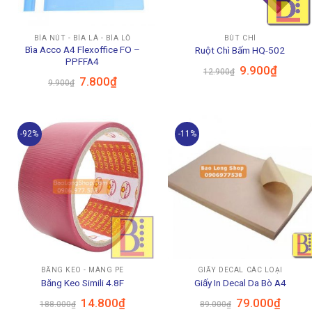
BÌA NÚT - BÌA LÁ - BÌA LỖ
BÚT CHÌ
Bìa Acco A4 Flexoffice FO –
Ruột Chì Bấm HQ-502
PPFFA4
Giá
Giá
9.900
₫
12.900
₫
gốc
hiện
Giá
Giá
7.800
₫
9.900
₫
là:
tại
gốc
hiện
12.900₫.
là:
là:
tại
9.900₫.
9.900₫.
là:
7.800₫.
-92%
-11%
BĂNG KEO - MÀNG PE
GIẤY DECAL CÁC LOẠI
Băng Keo Simili 4.8F
Giấy In Decal Da Bò A4
Giá
Giá
Giá
Giá
14.800
₫
79.000
₫
188.000
₫
89.000
₫
gốc
hiện
gốc
hiện