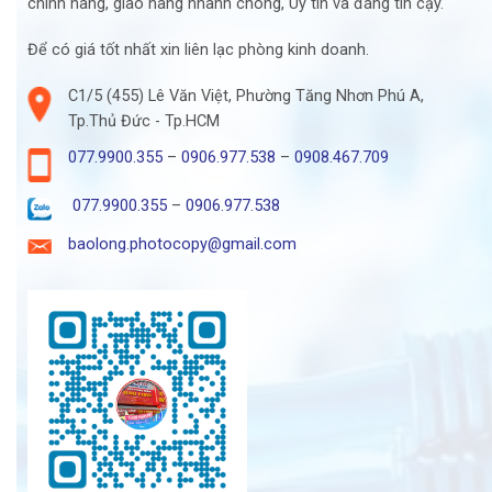
chính hãng, giao hàng nhanh chóng, Uy tín và đáng tin cậy.
Để có giá tốt nhất xin liên lạc phòng kinh doanh.
C1/5 (455) Lê Văn Việt, Phường Tăng Nhơn Phú A,
Tp.Thủ Đức - Tp.HCM
077.9900.355
–
0906.977.538
–
0908.467.709
077.9900.355
–
0906.977.538
baolong.photocopy@gmail.com