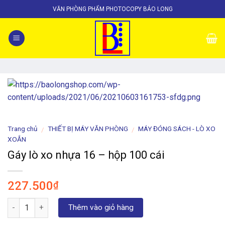
Skip
VĂN PHÒNG PHẨM PHOTOCOPY BẢO LONG
to
content
Trang chủ
THIẾT BỊ MÁY VĂN PHÒNG
MÁY ĐÓNG SÁCH - LÒ XO
/
/
XOẮN
Gáy lò xo nhựa 16 – hộp 100 cái
227.500
₫
Số lượng
Thêm vào giỏ hàng