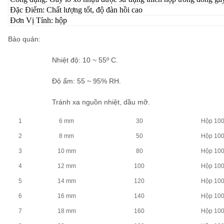
Đặc Điểm: Chất lượng tốt, độ đàn hồi cao
Đơn Vị Tính: hộp
Bảo quản
:
Nhiệt độ: 10 ~ 55º C.
Độ ẩm: 55 ~ 95% RH.
Tránh xa nguồn nhiệt, dầu mỡ.
1
6 mm
30
Hộp 10
2
8 mm
50
Hộp 10
3
10 mm
80
Hộp 10
4
12 mm
100
Hộp 10
5
14 mm
120
Hộp 10
6
16 mm
140
Hộp 10
7
18 mm
160
Hộp 10