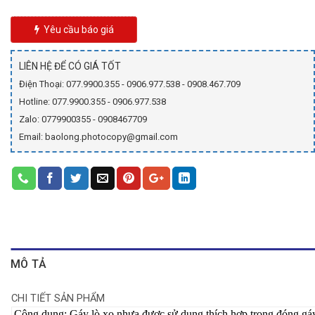
Yêu cầu báo giá
LIÊN HỆ ĐỂ CÓ GIÁ TỐT
Điện Thoại: 077.9900.355 - 0906.977.538 - 0908.467.709
Hotline: 077.9900.355 - 0906.977.538
Zalo: 0779900355 - 0908467709
Email: baolong.photocopy@gmail.com
MÔ TẢ
CHI TIẾT SẢN PHẨM
Công dụng: Gáy lò xo nhựa được sử dụng thích hợp trong đóng gáy t