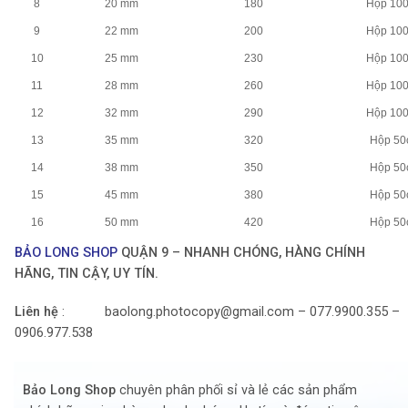
8
20 mm
180
Hộp 10
9
22 mm
200
Hộp 10
10
25 mm
230
Hộp 10
11
28 mm
260
Hộp 10
12
32 mm
290
Hộp 10
13
35 mm
320
Hộp 50
14
38 mm
350
Hộp 50
15
45 mm
380
Hộp 50
16
50 mm
420
Hộp 50
BẢO LONG SHOP
QUẬN 9 – NHANH CHÓNG, HÀNG CHÍNH
HÃNG, TIN CẬY, UY TÍN.
Liên hệ
: baolong.photocopy@gmail.com – 077.9900.355 –
0906.977.538
Bảo Long Shop
chuyên phân phối sỉ và lẻ các sản phẩm