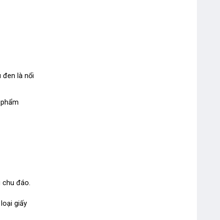
Chuột Máy Tính Rapoo N120
USB
MÁY TÍNH DOUBLE A DC-110B
 đen là nổi
Máy Tính Double A DC-12
n phẩm
BẤM KIM LỚN TRIO 50LA 050LA
 chu đáo.
loại giấy