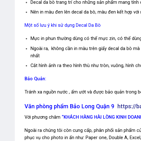
Decal da bò trang trí cho những sản phẩm mang tính 
Nên in màu đen lên decal da bò, màu đen kết hợp với n
Một số lưu ý khi sử dụng Decal Da Bò
Mực in phun thường dùng có thể mực zin, có thể dùng m
Ngoài ra, không cần in màu trên giấy decal da bò mà
nhất
Cắt hình ảnh ra theo hình thù như tròn, vuông, hình c
Bảo Quản:
Tránh xa nguồn nước , ẩm ướt và được bảo quản trong bộ
Văn phòng phẩm Bảo Long Quận 9
https://
Với phương châm
“KHÁCH HÀNG HÀI LÒNG KINH DOAN
Ngoài ra chúng tôi còn cung cấp, phân phối sản phẩm của
phục vụ cho photo in ấn như: Paper one, Double A, Excel,