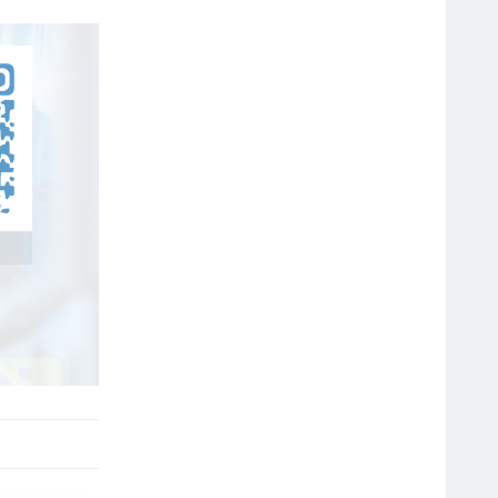
Giấy In Decal Da Bò A4
GIẤY IN DECAL ĐẾ VÀNG A4
GIẤY IN DECAL A4 ĐẾ XANH
Webcam Giá Rẻ Rapoo C200 HD
720P
Webcam RAPOO C260 Full HD
1080P – Hàng chính hãng
Băng Keo Simili 4.8F