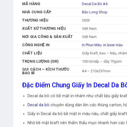
MÃ HÀNG
Decal Da Bò A4
NHÀ CUNG CẤP
Bảo Long Shop
THƯƠNG HIỆU
OEM
XUẤT XỨ THƯƠNG HIỆU
Việt Nam
NƠI GIA CÔNG & SẢN XUẤT
Việt Nam
CÔNG NGHỆ IN
In Phun Màu in laser màu
CHẤT LIỆU
Giấy Kraft, keo – Nâu, nhá
TRỌNG LƯỢNG (GR)
100 tờ/xấp – dầy 70gsm
QUI CÁCH – KÍCH THƯỚC
A4 – 210x297mm
BAO BÌ
Đặc Điểm Chung Giấy In Decal Da B
Decal da bò có bề mặt in nhám như chất liệu giấy kra
Decal da bò
chuyên dùng dán lên các thùng carton, h
Giấy in Decal da bò bề mặt in màu nâu, chất giấy kra
Nhờ bề mặt kraft nên thẩm thấu mực nhanh hơn các lo