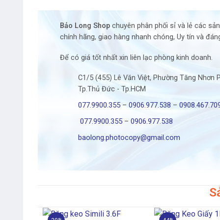
Bảo Long Shop
chuyên phân phối sỉ và lẻ các sả
chính hãng, giao hàng nhanh chóng, Uy tín và đáng
Để có giá tốt nhất xin liên lạc phòng kinh doanh.
C1/5 (455) Lê Văn Việt, Phường Tăng Nhơn 
Tp.Thủ Đức - Tp.HCM
077.9900.355
–
0906.977.538
–
0908.467.70
077.9900.355
–
0906.977.538
baolong.photocopy@gmail.com
S
+
+