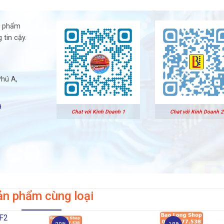
n phẩm
 tin cậy.
Phú A,
9
Chat với Kinh Doanh 1
Chat với Kinh Doanh 2
ản phẩm cùng loại