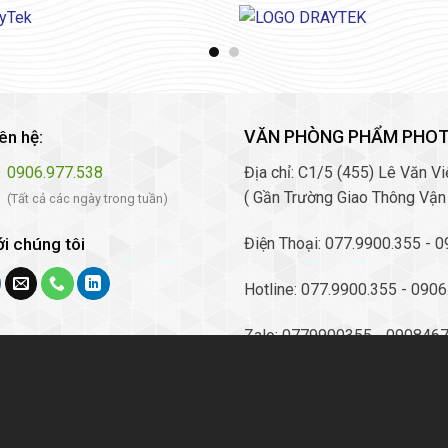
VĂN PHÒNG PHẨM PHO
iên hệ:
0906.977.538
Địa chỉ: C1/5 (455) Lê Văn 
( Gần Trường Giao Thông Vận
(Tất cả các ngày trong tuần)
Điện Thoại: 077.9900.355 - 
ới chúng tôi
Hotline: 077.9900.355 - 090
Zalo: 0779900355 - 090846
Email: baolong.photocopy@g