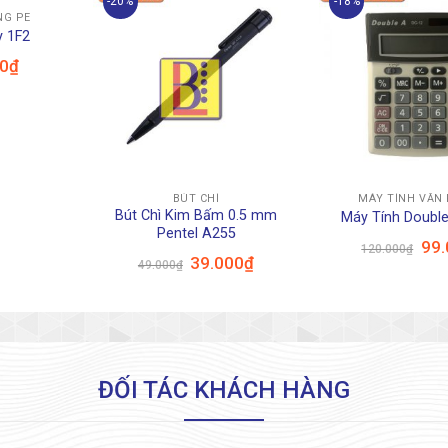
-20%
-18%
NG PE
y 1F2
Giá
00
₫
hiện
tại
₫.
là:
3.800₫.
+
+
BÚT CHÌ
MÁY TÍNH VĂN
Bút Chì Kim Bấm 0.5 mm
Máy Tính Doubl
Pentel A255
Giá
99.
120.000
₫
gốc
Giá
Giá
39.000
₫
49.000
₫
là:
gốc
hiện
120.
là:
tại
49.000₫.
là:
39.000₫.
ĐỐI TÁC KHÁCH HÀNG