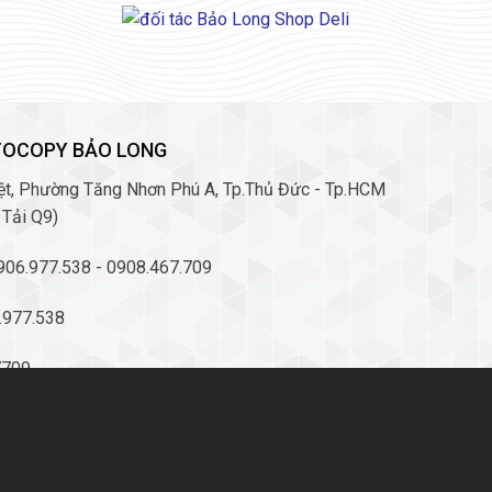
Dấu Tên Dài
TOCOPY BẢO LONG
Ruột Chì Bấm HQ-502
Việt, Phường Tăng Nhơn Phú A, Tp.Thủ Đức - Tp.HCM
 Tải Q9)
Bút Chì Kim Bấm 0.5 mm Pentel
0906.977.538 - 0908.467.709
A255
6.977.538
Bút Chì Bấm OT-MP0001
7709
mail.com