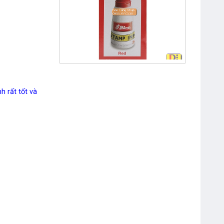
Mực Dấu Shiny Đỏ – Xanh
Bút Dạ Quang Double A
 rất tốt và
Bút Bi Double A 0.7mm Silk Gel
DBP-107
Bút Bi Double A 0.5mm Silk Gel
DGP-105
Webcam Genius Facecam
1000X V2 720p