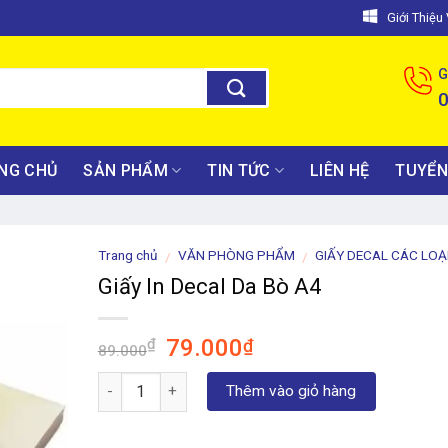
Giới Thiệ
G
NG CHỦ
SẢN PHẨM
TIN TỨC
LIÊN HỆ
TUYỂN
Trang chủ
VĂN PHÒNG PHẨM
GIẤY DECAL CÁC LOẠ
/
/
Giấy In Decal Da Bò A4
Giá
Giá
79.000
₫
₫
89.000
gốc
hiện
Số lượng
là:
tại
Thêm vào giỏ hàng
89.000₫.
là:
79.000₫.