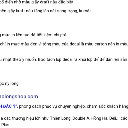
cổ điển nhờ màu giấy draft nâu đặc biệt
ền giấy kraft nâu tăng lên nét sang trọng, lạ mắt
ực in liên tục để tiết kiệm chi phí.
 chỉ in mực màu đen vì tông màu của decal là màu carton nên in màu
hữ nhật theo ý muốn. Bóc tách lớp decal ra khỏi lớp đế để dán lên sả
c ny lông.
baolongshop.com
H ĐẮC Ý”
,
phong cách phục vụ chuyên nghiệp, chăm sóc khách hàng
 các thương hiệu lớn như Thiên Long, Double A, Hồng Hà, Deli,… các 
 Plus….