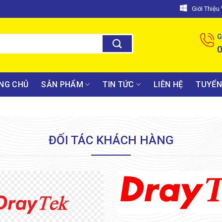
Giới Thiệ
G
NG CHỦ
SẢN PHẨM
TIN TỨC
LIÊN HỆ
TUYỂN
ĐỐI TÁC KHÁCH HÀNG