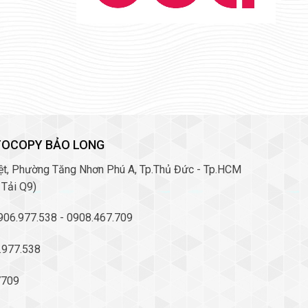
TOCOPY BẢO LONG
Việt, Phường Tăng Nhơn Phú A, Tp.Thủ Đức - Tp.HCM
 Tải Q9)
0906.977.538 - 0908.467.709
6.977.538
7709