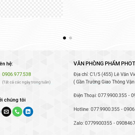
VĂN PHÒNG PHẨM PHO
iên hệ:
0906.977.538
Địa chỉ: C1/5 (455) Lê Văn 
( Gần Trường Giao Thông Vận
(Tất cả các ngày trong tuần)
Điện Thoại: 077.9900.355 - 
ới chúng tôi
Hotline: 077.9900.355 - 090
Zalo: 0779900355 - 090846