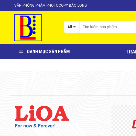
Skip
VĂN PHÒNG PHẨM PHOTOCOPY BẢO LONG
to
content
TRA
DANH MỤC SẢN PHẨM