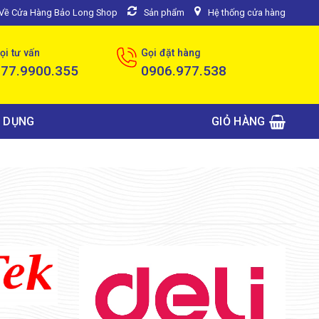
u Về Cửa Hàng Bảo Long Shop
Sản phẩm
Hệ thống cửa hàng
ọi tư vấn
Gọi đặt hàng
077.9900.355
0906.977.538
 DỤNG
GIỎ HÀNG