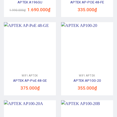
APTEK A196GU
APTEK AP-POE 48-FE
Giá
Giá
1.690.000
₫
335.000
₫
1.990.000
₫
gốc
hiện
là:
tại
1.990.000₫.
là:
1.690.000₫.
WIFI APTEK
WIFI APTEK
APTEK AP-PoE 48-GE
APTEK AP100-20
375.000
₫
355.000
₫