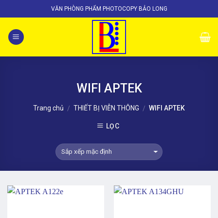
Skip
VĂN PHÒNG PHẨM PHOTOCOPY BẢO LONG
to
content
WIFI APTEK
Trang chủ
THIẾT BỊ VIỄN THÔNG
WIFI APTEK
/
/
LỌC