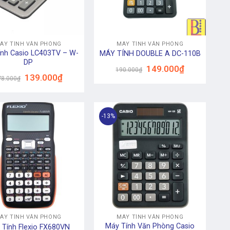
+
ÁY TÍNH VĂN PHÒNG
MÁY TÍNH VĂN PHÒNG
ính Casio LC403TV – W-
MÁY TÍNH DOUBLE A DC-110B
DP
Giá
Giá
149.000
₫
190.000
₫
gốc
hiện
Giá
Giá
139.000
₫
78.000
₫
là:
tại
gốc
hiện
190.000₫.
là:
là:
tại
149.000₫.
178.000₫.
là:
139.000₫.
-13%
+
ÁY TÍNH VĂN PHÒNG
MÁY TÍNH VĂN PHÒNG
Máy Tính Văn Phòng Casio
 Tính Flexio FX680VN