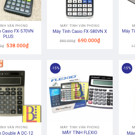
+
+
ÍNH VĂN PHÒNG
MÁY TÍNH VĂN PHÒNG
M
h Casio FX-570VN
Máy T
Máy Tính Casio FX-580VN X
PLUS
Giá
Giá
690.000
₫
880.000
₫
gốc
hiện
Giá
Giá
538.000
₫
0
₫
1
là:
tại
gốc
hiện
880.000₫.
là:
là:
tại
690.000₫.
590.000₫.
là:
538.000₫.
-15%
-15%
+
+
ÍNH VĂN PHÒNG
MÁY TÍNH VĂN PHÒNG
M
MÁY TÍNH FLEXIO
h Double A DC-12
Máy