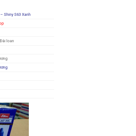
 – Shiny S63 Xanh
hop
Đài loan
ương
ương