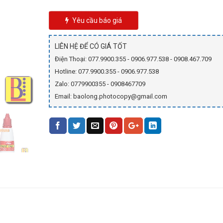
44.000₫.
Yêu cầu báo giá
LIÊN HỆ ĐỂ CÓ GIÁ TỐT
Điện Thoại: 077.9900.355 - 0906.977.538 - 0908.467.709
Hotline: 077.9900.355 - 0906.977.538
Zalo: 0779900355 - 0908467709
Email: baolong.photocopy@gmail.com