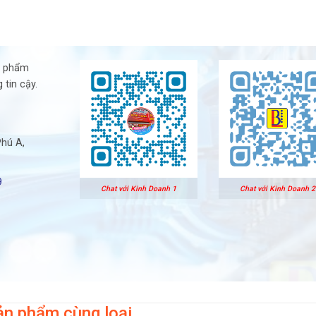
n phẩm
 tin cậy.
Phú A,
9
Chat với Kinh Doanh 1
Chat với Kinh Doanh 2
ản phẩm cùng loại