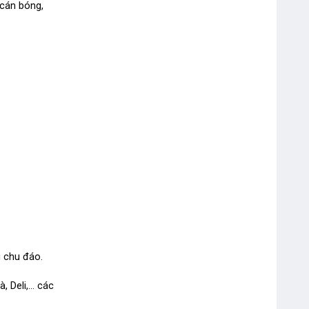
 cán bóng,
Bút Bi Double A 0.5mm Silk Gel
DGP-105
 chu đáo.
, Deli,… các