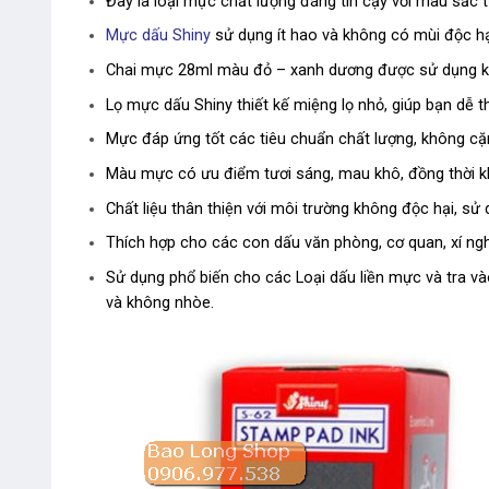
Đây là loại mực chất lượng đáng tin cậy với màu sắc t
Mực dấu Shiny
sử dụng ít hao và không có mùi độc hạ
Chai mực 28ml màu đỏ – xanh dương được sử dụng khá 
Lọ mực dấu Shiny thiết kế miệng lọ nhỏ, giúp bạn dễ t
Mực đáp ứng tốt các tiêu chuẩn chất lượng, không cặn
Màu mực có ưu điểm tươi sáng, mau khô, đồng thời k
Chất liệu thân thiện với môi trường không độc hại, sử
Thích hợp cho các con dấu văn phòng, cơ quan, xí ng
Sử dụng phổ biến cho các Loại dấu liền mực và tra v
và không nhòe.