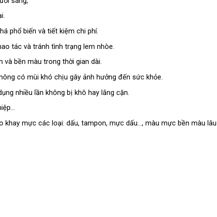
ươi sáng,
i.
phổ biến và tiết kiệm chi phí.
hao tác và tránh tình trạng lem nhòe.
 và bền màu trong thời gian dài.
hông có mùi khó chịu gây ảnh hưởng đến sức khỏe.
 dụng nhiều lần không bị khô hay lắng cặn.
hiệp…
ào khay mực các loại: dấu, tampon, mực dấu…, màu mực bền màu lâu 