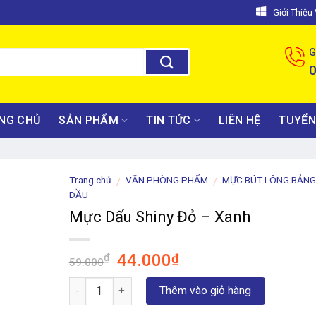
Giới Thiệ
G
NG CHỦ
SẢN PHẨM
TIN TỨC
LIÊN HỆ
TUYỂN
Trang chủ
VĂN PHÒNG PHẨM
MỰC BÚT LÔNG BẢNG
/
/
DẦU
Mực Dấu Shiny Đỏ – Xanh
Giá
Giá
44.000
₫
₫
59.000
gốc
hiện
Số lượng
là:
tại
Thêm vào giỏ hàng
59.000₫.
là: