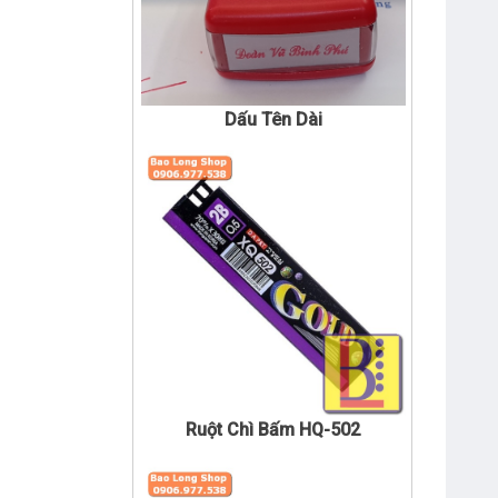
Dấu Tên Dài
Ruột Chì Bấm HQ-502