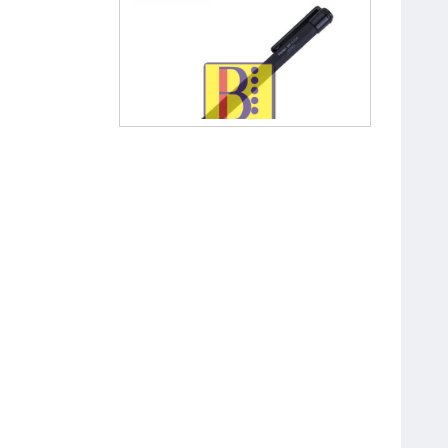
Bút Chì Kim Bấm 0.5 mm Pentel
A255
Bút Chì Bấm OT-MP0001