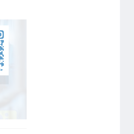
Webcam Genius Facecam
1000X V2 720p
Chuột Máy Tính Rapoo N120
USB