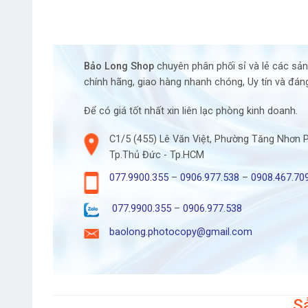
Bảo Long Shop
chuyên phân phối sỉ và lẻ các sả
chính hãng, giao hàng nhanh chóng, Uy tín và đáng
Để có giá tốt nhất xin liên lạc phòng kinh doanh.
C1/5 (455) Lê Văn Việt, Phường Tăng Nhơn 
Tp.Thủ Đức - Tp.HCM
077.9900.355
–
0906.977.538
–
0908.467.70
077.9900.355
–
0906.977.538
baolong.photocopy@gmail.com
S