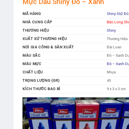
Mực Dấu Shiny Đỏ – Xanh
MÃ HÀNG
Shiny S62 Đỏ
NHÀ CUNG CẤP
Bảo Long S
THƯƠNG HIỆU
Shiny
XUẤT XỨ THƯƠNG HIỆU
Thương Hiệu 
NƠI GIA CÔNG & SẢN XUẤT
Đài Loan
MÀU SẮC
Đỏ – Xanh D
MÀU MỰC
Đỏ – Xanh D
CHẤT LIỆU
Nhựa
TRỌNG LƯỢNG (GR)
45
KÍCH THƯỚC BAO BÌ
9 x 3 x 3 cm