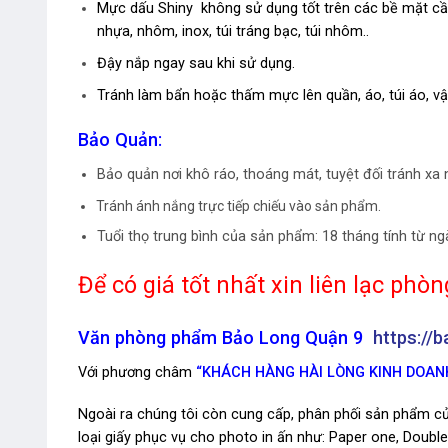
Mực dấu Shiny không sử dụng tốt trên các bề mặt cần d
nhựa, nhôm, inox, túi tráng bạc, túi nhôm..
Đậy nắp ngay sau khi sử dụng.
Tránh làm bẩn hoặc thấm mực lên quần, áo, túi áo, v
Bảo Quản:
Bảo quản nơi khô ráo, thoáng mát, tuyệt đối tránh xa 
Tránh ánh nắng trực tiếp chiếu vào sản phẩm.
Tuổi thọ trung bình của sản phẩm: 18 tháng tính từ ng
Để có giá tốt nhất xin liên lạc ph
Văn phòng phẩm Bảo Long Quận 9
https://
Với phương châm
“KHÁCH HÀNG HÀI LÒNG KINH DOAN
Ngoài ra chúng tôi còn cung cấp, phân phối sản phẩm của
loại giấy phục vụ cho photo in ấn như: Paper one, Double 