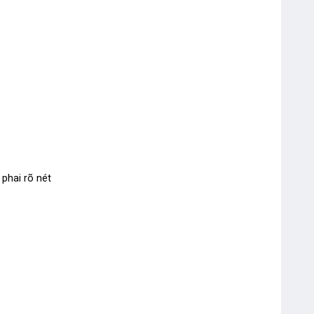
phai rõ nét
Mực Dấu Shiny Đỏ – Xanh