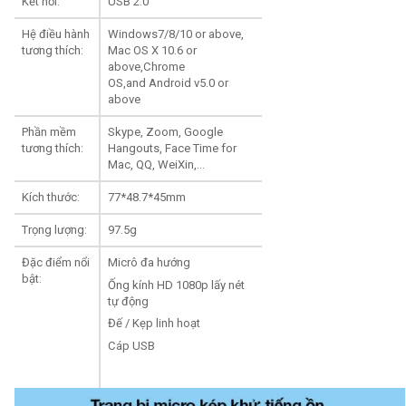
Kết nối:
USB 2.0
Hệ điều hành
Windows7/8/10 or above,
tương thích:
Mac OS X 10.6 or
above,Chrome
OS,and Android v5.0 or
above
Phần mềm
Skype, Zoom, Google
tương thích:
Hangouts, Face Time for
Mac, QQ, WeiXin,…
Kích thước:
77*48.7*45mm
Trọng lượng:
97.5g
Đặc điểm nổi
Micrô đa hướng
bật:
Ống kính HD 1080p lấy nét
tự động
Đế / Kẹp linh hoạt
Cáp USB