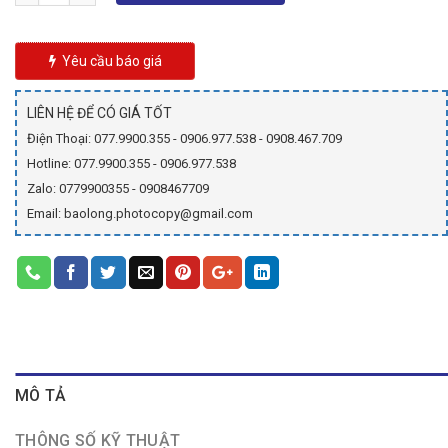
890.000₫.
là:
695.000₫.
Yêu cầu báo giá
LIÊN HỆ ĐỂ CÓ GIÁ TỐT
Điện Thoại: 077.9900.355 - 0906.977.538 - 0908.467.709
Hotline: 077.9900.355 - 0906.977.538
Zalo: 0779900355 - 0908467709
Email: baolong.photocopy@gmail.com
MÔ TẢ
THÔNG SỐ KỸ THUẬT