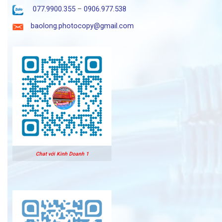
077.9900.355
–
0906.977.538
baolong.photocopy@gmail.com
Chat với Kinh Doanh 1