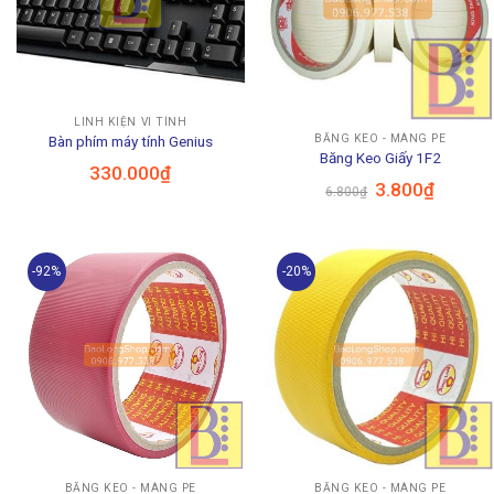
LINH KIỆN VI TÍNH
BĂNG KEO - MÀNG PE
Bàn phím máy tính Genius
Băng Keo Giấy 1F2
330.000
₫
Giá
Giá
3.800
₫
6.800
₫
gốc
hiện
là:
tại
6.800₫.
là:
3.800₫.
-92%
-20%
BĂNG KEO - MÀNG PE
BĂNG KEO - MÀNG PE