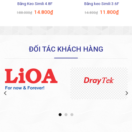
Băng Keo Simili 4.8F
Băng keo Simili 3.6F
Giá
Giá
Giá
Giá
14.800
₫
11.800
₫
188.000
₫
14.800
₫
gốc
hiện
gốc
hiện
là:
tại
là:
tại
188.000₫.
là:
14.800₫.
là:
14.800₫.
11.800
ĐỐI TÁC KHÁCH HÀNG