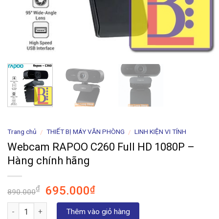
Trang chủ
THIẾT BỊ MÁY VĂN PHÒNG
LINH KIỆN VI TÍNH
/
/
Webcam RAPOO C260 Full HD 1080P –
Hàng chính hãng
Giá
Giá
695.000
₫
₫
890.000
gốc
hiện
Số lượng
là:
tại
Thêm vào giỏ hàng