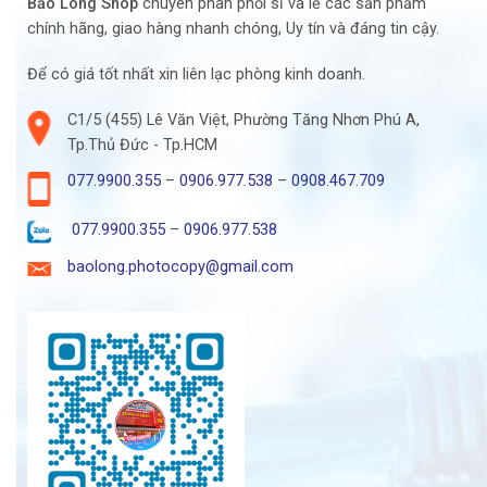
Bảo Long Shop
chuyên phân phối sỉ và lẻ các sản phẩm
chính hãng, giao hàng nhanh chóng, Uy tín và đáng tin cậy.
Để có giá tốt nhất xin liên lạc phòng kinh doanh.
C1/5 (455) Lê Văn Việt, Phường Tăng Nhơn Phú A,
Tp.Thủ Đức - Tp.HCM
077.9900.355
–
0906.977.538
–
0908.467.709
077.9900.355
–
0906.977.538
baolong.photocopy@gmail.com