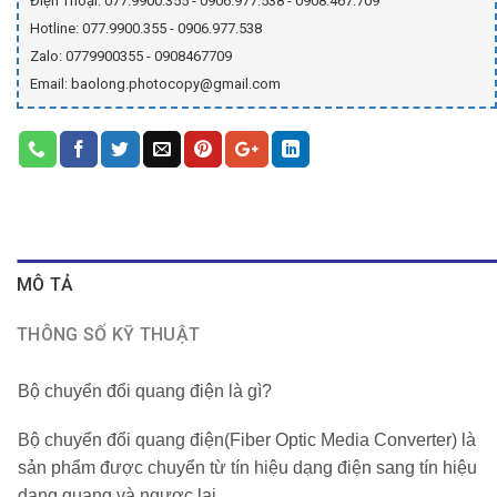
Điện Thoại: 077.9900.355 - 0906.977.538 - 0908.467.709
Hotline: 077.9900.355 - 0906.977.538
Zalo: 0779900355 - 0908467709
Email: baolong.photocopy@gmail.com
MÔ TẢ
THÔNG SỐ KỸ THUẬT
Bộ chuyển đổi quang điện là gì?
Bộ chuyển đổi quang điện(Fiber Optic Media Converter) là
sản phẩm được chuyển từ tín hiệu dạng điện sang tín hiệu
dạng quang và ngược lại.