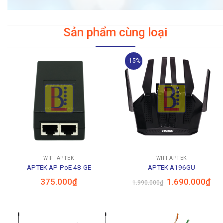
Sản phẩm cùng loại
-15%
WIFI APTEK
WIFI APTEK
APTEK AP-PoE 48-GE
APTEK A196GU
Giá
Giá
375.000
₫
1.690.000
₫
1.990.000
₫
gốc
hiện
là:
tại
1.990.000₫.
là:
1.6