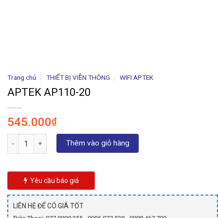
Trang chủ
THIẾT BỊ VIỄN THÔNG
WIFI APTEK
/
/
APTEK AP110-20
545.000
₫
Số lượng
Thêm vào giỏ hàng
Yêu cầu báo giá
LIÊN HỆ ĐỂ CÓ GIÁ TỐT