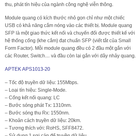
thu, phát tín hiệu của ngành công nghệ viễn thông.
Module quang có kích thước nhỏ gọn chỉ như một chiếc
USB có khả năng cắm nóng vào các thiết bị. Module quang
SFP là một giao thức kết nối và chuyển đổi được thiết kế với
hệ thống cổng (khe cắm) đạt chuẩn SFP (viết tắt của Small
Form Factor). Mỗi module quang đều có 2 đầu một gắn với
các Router, Switch… và đầu còn lại gắn với dây nhảy quang.
APTEK APS1013-20
– Tốc độ truyền dữ liệu: 155Mbps.
– Loại tín hiệu: Single-Mode.
– Cổng kết nối quang: LC
– Bước sóng phát Tx: 1310nm.
– Bước sóng thu Rx: 1550nm.
– Khoản cách truyền dữ liệu: 20km.
– Tương thích với: RoHS, SFF8472.
– Sử dụng 1 sợi cáp để truyền dữ liệu.