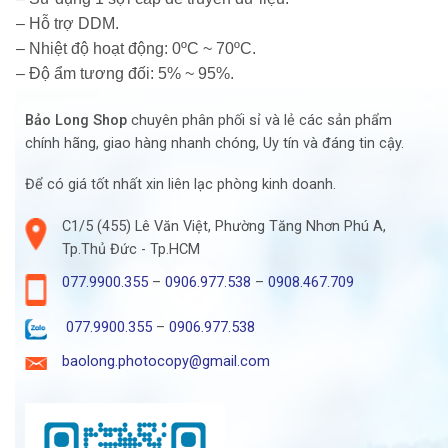
– Hỗ trợ DDM.
– Nhiệt độ hoạt động: 0ºC ~ 70ºC.
– Độ ẩm tương đối: 5% ~ 95%.
Bảo Long Shop
chuyên phân phối sỉ và lẻ các sản phẩm
chính hãng, giao hàng nhanh chóng, Uy tín và đáng tin cậy.
Để có giá tốt nhất xin liên lạc phòng kinh doanh.
C1/5 (455) Lê Văn Việt, Phường Tăng Nhơn Phú A,
Tp.Thủ Đức - Tp.HCM
077.9900.355
–
0906.977.538
–
0908.467.709
077.9900.355
–
0906.977.538
baolong.photocopy@gmail.com