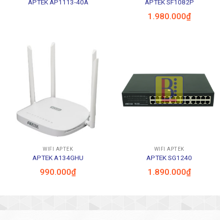
APTEK AP1113-40A
APTEK SF1082P
1.980.000
₫
WIFI APTEK
WIFI APTEK
APTEK A134GHU
APTEK SG1240
990.000
₫
1.890.000
₫