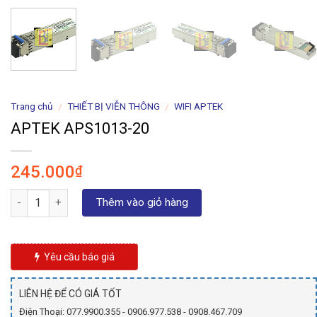
Trang chủ
THIẾT BỊ VIỄN THÔNG
WIFI APTEK
/
/
APTEK APS1013-20
245.000
₫
Số lượng
Thêm vào giỏ hàng
Yêu cầu báo giá
LIÊN HỆ ĐỂ CÓ GIÁ TỐT
Điện Thoại: 077.9900.355 - 0906.977.538 - 0908.467.709