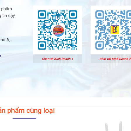
n phẩm
 tin cậy.
Phú A,
9
Chat với Kinh Doanh 1
Chat với Kinh Doanh 2
ản phẩm cùng loại