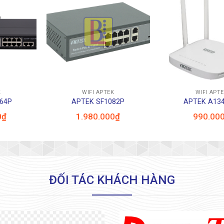
+
+
K
WIFI APTEK
WIFI APT
64P
APTEK SF1082P
APTEK A13
0
₫
1.980.000
₫
990.00
ĐỐI TÁC KHÁCH HÀNG