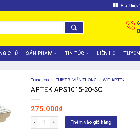
Giới Thiệ
G
NG CHỦ
SẢN PHẨM
TIN TỨC
LIÊN HỆ
TUYỂN
Trang chủ
THIẾT BỊ VIỄN THÔNG
WIFI APTEK
/
/
APTEK APS1015-20-SC
275.000
₫
Số lượng
Thêm vào giỏ hàng