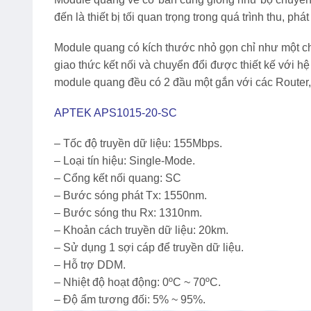
đến là thiết bị tối quan trọng trong quá trình thu, ph
Module quang có kích thước nhỏ gọn chỉ như một c
giao thức kết nối và chuyển đổi được thiết kế với h
module quang đều có 2 đầu một gắn với các Router,
APTEK APS1015-20
-SC
– Tốc độ truyền dữ liệu: 155Mbps.
– Loại tín hiệu: Single-Mode.
– Cổng kết nối quang: SC
– Bước sóng phát Tx: 1550nm.
– Bước sóng thu Rx: 1310nm.
– Khoản cách truyền dữ liệu: 20km.
– Sử dụng 1 sợi cáp để truyền dữ liệu.
– Hỗ trợ DDM.
– Nhiệt độ hoạt động: 0ºC ~ 70ºC.
– Độ ẩm tương đối: 5% ~ 95%.