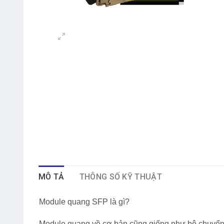
MÔ TẢ
THÔNG SỐ KỸ THUẬT
Module quang SFP là gì?
Module quang về cơ bản cũng giống như bộ chuyển 