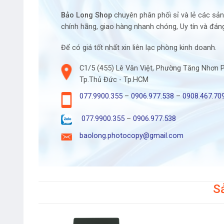
Bảo Long Shop
chuyên phân phối sỉ và lẻ các sả
chính hãng, giao hàng nhanh chóng, Uy tín và đáng
Để có giá tốt nhất xin liên lạc phòng kinh doanh.
C1/5 (455) Lê Văn Việt, Phường Tăng Nhơn 
Tp.Thủ Đức - Tp.HCM
077.9900.355
–
0906.977.538
–
0908.467.70
077.9900.355
–
0906.977.538
baolong.photocopy@gmail.com
S