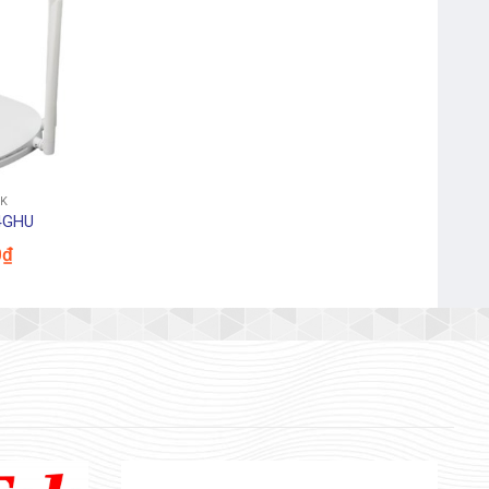
Bút Chì Bấm OT-MP0001
EK
4GHU
0
₫
Mực Dấu Shiny Đỏ – Xanh