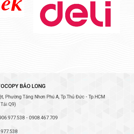
Bút Dạ Quang Double A
TOCOPY BẢO LONG
Việt, Phường Tăng Nhơn Phú A, Tp.Thủ Đức - Tp.HCM
 Tải Q9)
0906.977.538 - 0908.467.709
Bút Bi Double A 0.7mm Silk Gel
6.977.538
DBP-107