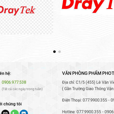
VĂN PHÒNG PHẨM PHO
iên hệ:
0906.977.538
Địa chỉ: C1/5 (455) Lê Văn 
( Gần Trường Giao Thông Vận
(Tất cả các ngày trong tuần)
Điện Thoại: 077.9900.355 - 
ới chúng tôi
Hotline: 077.9900.355 - 090