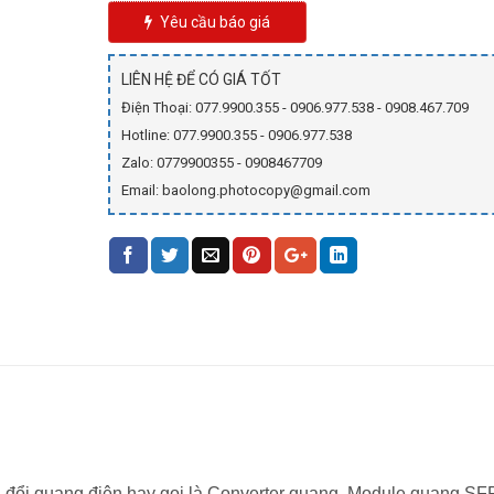
Yêu cầu báo giá
LIÊN HỆ ĐỂ CÓ GIÁ TỐT
Điện Thoại: 077.9900.355 - 0906.977.538 - 0908.467.709
Hotline: 077.9900.355 - 0906.977.538
Zalo: 0779900355 - 0908467709
Email: baolong.photocopy@gmail.com
đổi quang điện hay gọi là Converter quang, Module quang SF