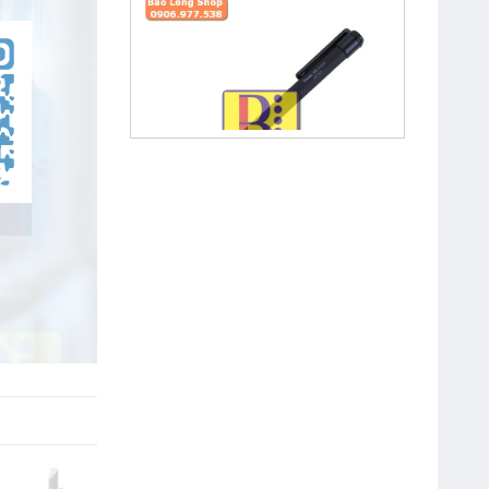
Bút Chì Kim Bấm 0.5 mm Pentel
A255