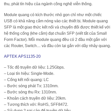
thu, phát tín hiệu của ngành công nghệ viễn thông.
Module quang có kích thước nhỏ gọn chỉ như một chiếc
USB có khả năng cắm nóng vào các thiết bị. Module quang
SFP là một giao thức kết nối và chuyển đổi được thiết kế với
hệ thống cổng (khe cắm) đạt chuẩn SFP (viết tắt của Small
Form Factor). Mỗi module quang đều có 2 đầu một gắn với
các Router, Switch… và đầu còn lại gắn với dây nhảy quang.
APTEK APS1135-20
– Tốc độ truyền dữ liệu: 1.25Gbps.
– Loại tín hiệu: Single-Mode.
– Cổng kết nối quang: LC
– Bước sóng phát Tx: 1310nm.
– Bước sóng thu Rx: 1310nm.
– Khoản cách truyền dữ liệu: 20km.
– Tương thích với: RoHS, SFF8472.
– Sử dụng 2 sợi cáp để truyền dữ liệu.