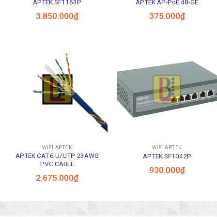
APTEK SF1163P
APTEK AP-PoE 48-GE
3.850.000
₫
375.000
₫
WIFI APTEK
WIFI APTEK
APTEK CAT.6 U/UTP 23AWG
APTEK SF1042P
PVC CABLE
930.000
₫
2.675.000
₫