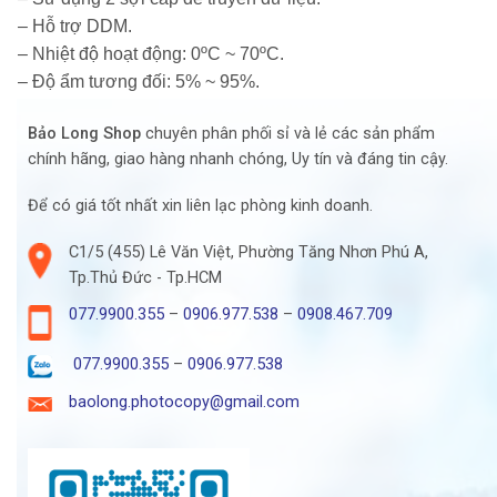
– Hỗ trợ DDM.
– Nhiệt độ hoạt động: 0ºC ~ 70ºC.
– Độ ẩm tương đối: 5% ~ 95%.
Bảo Long Shop
chuyên phân phối sỉ và lẻ các sản phẩm
chính hãng, giao hàng nhanh chóng, Uy tín và đáng tin cậy.
Để có giá tốt nhất xin liên lạc phòng kinh doanh.
C1/5 (455) Lê Văn Việt, Phường Tăng Nhơn Phú A,
Tp.Thủ Đức - Tp.HCM
077.9900.355
–
0906.977.538
–
0908.467.709
077.9900.355
–
0906.977.538
baolong.photocopy@gmail.com