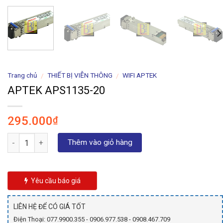
Trang chủ
THIẾT BỊ VIỄN THÔNG
WIFI APTEK
/
/
APTEK APS1135-20
295.000
₫
Số lượng
Thêm vào giỏ hàng
Yêu cầu báo giá
LIÊN HỆ ĐỂ CÓ GIÁ TỐT
Điện Thoại: 077.9900.355 - 0906.977.538 - 0908.467.709