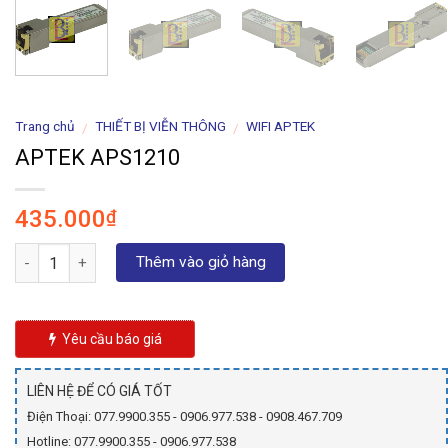
Trang chủ
THIẾT BỊ VIỄN THÔNG
WIFI APTEK
/
/
APTEK APS1210
435.000
₫
Số lượng
Thêm vào giỏ hàng
Yêu cầu báo giá
LIÊN HỆ ĐỂ CÓ GIÁ TỐT
Điện Thoại: 077.9900.355 - 0906.977.538 - 0908.467.709
Hotline: 077.9900.355 - 0906.977.538