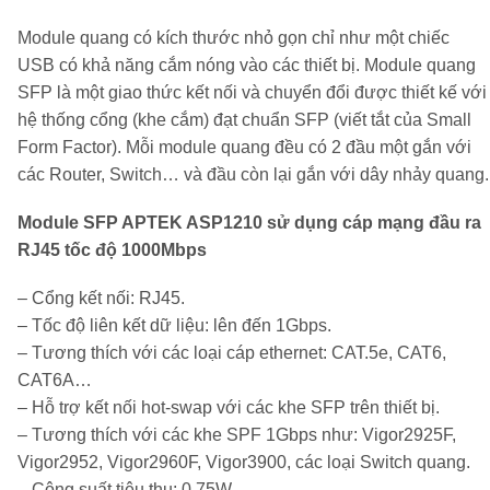
Module quang có kích thước nhỏ gọn chỉ như một chiếc
USB có khả năng cắm nóng vào các thiết bị. Module quang
SFP là một giao thức kết nối và chuyển đổi được thiết kế với
hệ thống cổng (khe cắm) đạt chuẩn SFP (viết tắt của Small
Form Factor). Mỗi module quang đều có 2 đầu một gắn với
các Router, Switch… và đầu còn lại gắn với dây nhảy quang.
Module SFP APTEK ASP1210 sử dụng cáp mạng đầu ra
RJ45 tốc độ 1000Mbps
– Cổng kết nối: RJ45.
– Tốc độ liên kết dữ liệu: lên đến 1Gbps.
– Tương thích với các loại cáp ethernet: CAT.5e, CAT6,
CAT6A…
– Hỗ trợ kết nối hot-swap với các khe SFP trên thiết bị.
– Tương thích với các khe SPF 1Gbps như: Vigor2925F,
Vigor2952, Vigor2960F, Vigor3900, các loại Switch quang.
– Công suất tiêu thụ: 0.75W.