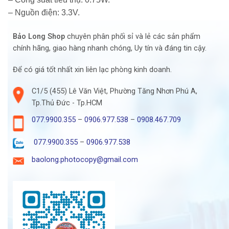
– Nguồn điện: 3.3V.
Bảo Long Shop
chuyên phân phối sỉ và lẻ các sản phẩm
chính hãng, giao hàng nhanh chóng, Uy tín và đáng tin cậy.
Để có giá tốt nhất xin liên lạc phòng kinh doanh.
C1/5 (455) Lê Văn Việt, Phường Tăng Nhơn Phú A,
Tp.Thủ Đức - Tp.HCM
077.9900.355
–
0906.977.538
–
0908.467.709
077.9900.355
–
0906.977.538
baolong.photocopy@gmail.com