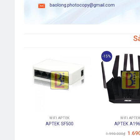
baolong.photocopy@gmail.com
S
-15%
+
+
WIFI APTEK
WIFI APTE
APTEK SF500
APTEK A19
Giá
1.69
1.990.000
₫
gốc