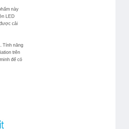
 phẩm này
Đèn LED
 được cải
n. Tính năng
ation trên
 minh để có
Mực Dấu Shiny Đỏ – Xanh