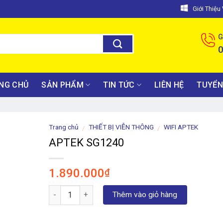
Giới Thiệ
G
NG CHỦ
SẢN PHẨM
TIN TỨC
LIÊN HỆ
TUYỂN
Trang chủ
THIẾT BỊ VIỄN THÔNG
WIFI APTEK
/
/
APTEK SG1240
1.890.000
₫
Số lượng
Thêm vào giỏ hàng