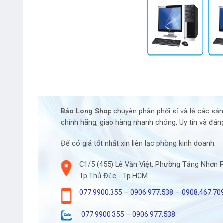
Bảo Long Shop
chuyên phân phối sỉ và lẻ các sả
chính hãng, giao hàng nhanh chóng, Uy tín và đáng
Để có giá tốt nhất xin liên lạc phòng kinh doanh.
C1/5 (455) Lê Văn Việt, Phường Tăng Nhơn 
Tp.Thủ Đức - Tp.HCM
077.9900.355
–
0906.977.538
–
0908.467.70
077.9900.355
–
0906.977.538