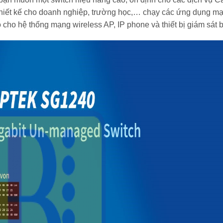
hiết kế cho doanh nghiệp, trường học,… chạy các ứng dụng m
cho hệ thống mạng wireless AP, IP phone và thiết bị giám sát b