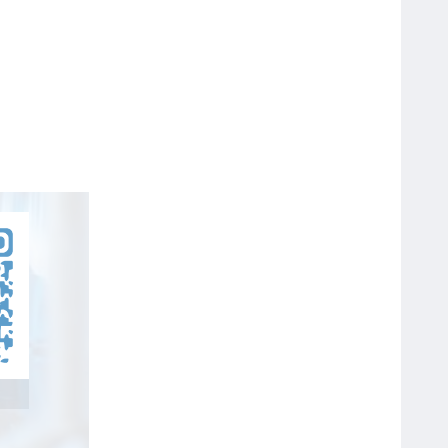
Bút Bi Double A 0.5mm Silk Gel
DGP-105