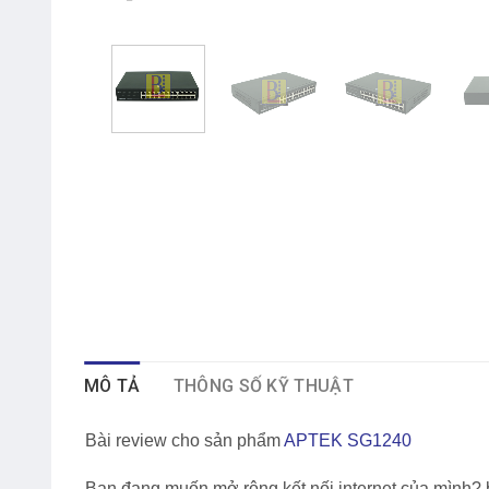
MÔ TẢ
THÔNG SỐ KỸ THUẬT
Bài review cho sản phẩm
APTEK SG1240
Bạn đang muốn mở rộng kết nối internet của mình? 