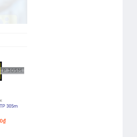
Webcam Genius Facecam
1000X V2 720p
EK
UTP 305m
Chuột Máy Tính Rapoo N120
USB
00
₫