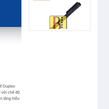
Bút Chì Kim Bấm 0.5 mm Pentel
A255
lf Duplex
i với chế độ
n tăng hiệu
Bút Chì Bấm OT-MP0001