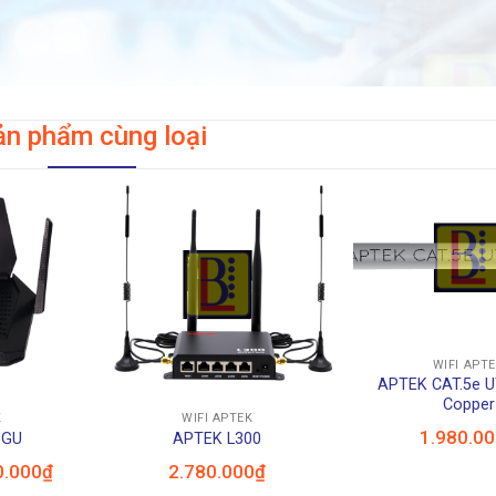
ản phẩm cùng loại
+
WIFI APT
+
APTEK CAT.5e 
Copper
K
WIFI APTEK
1.980.0
6GU
APTEK L300
Giá
0.000
₫
2.780.000
₫
hiện