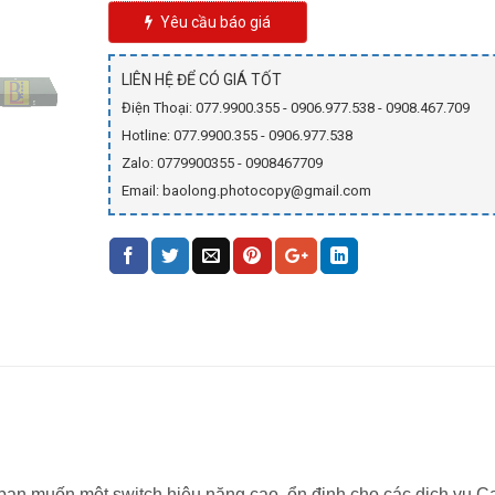
Yêu cầu báo giá
LIÊN HỆ ĐỂ CÓ GIÁ TỐT
Điện Thoại: 077.9900.355 - 0906.977.538 - 0908.467.709
Hotline: 077.9900.355 - 0906.977.538
Zalo: 0779900355 - 0908467709
Email: baolong.photocopy@gmail.com
bạn muốn một switch hiệu năng cao, ổn định cho các dịch vụ 