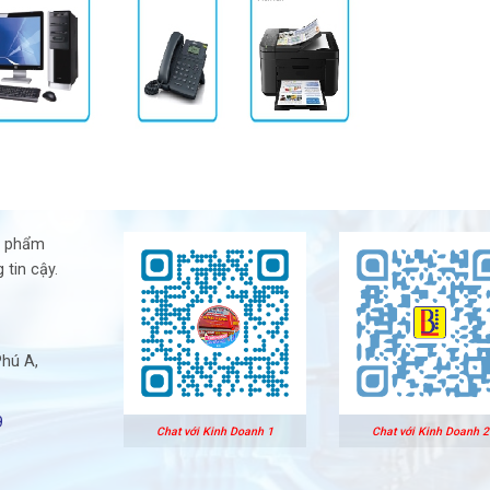
n phẩm
 tin cậy.
Phú A,
9
Chat với Kinh Doanh 1
Chat với Kinh Doanh 2