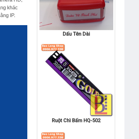
Dấu Tên Dài
ạng khác
ằng IP.
Ruột Chì Bấm HQ-502