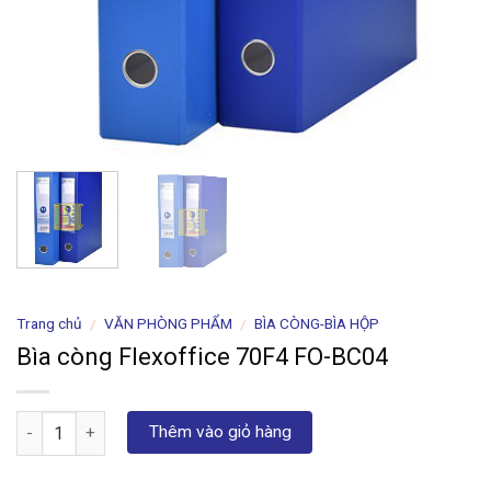
Trang chủ
VĂN PHÒNG PHẨM
BÌA CÒNG-BÌA HỘP
/
/
Bìa còng Flexoffice 70F4 FO-BC04
Số lượng
Thêm vào giỏ hàng