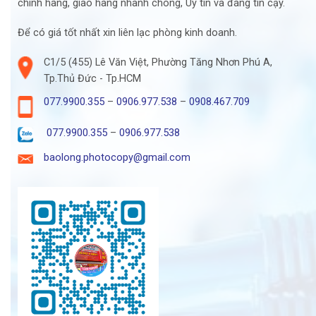
chính hãng, giao hàng nhanh chóng, Uy tín và đáng tin cậy.
Để có giá tốt nhất xin liên lạc phòng kinh doanh.
C1/5 (455) Lê Văn Việt, Phường Tăng Nhơn Phú A,
Tp.Thủ Đức - Tp.HCM
077.9900.355
–
0906.977.538
–
0908.467.709
077.9900.355
–
0906.977.538
baolong.photocopy@gmail.com