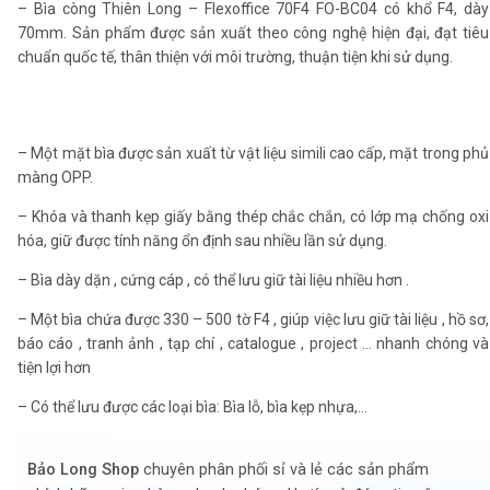
– Bìa còng Thiên Long – Flexoffice 70F4 FO-BC04 có khổ F4, dày
70mm. Sản phẩm được sản xuất theo công nghệ hiện đại, đạt tiêu
chuẩn quốc tế, thân thiện với môi trường, thuận tiện khi sử dụng.
– Một mặt bìa được sản xuất từ vật liệu simili cao cấp, mặt trong phủ
màng OPP.
– Khóa và thanh kẹp giấy bằng thép chắc chắn, có lớp mạ chống oxi
hóa, giữ được tính năng ổn định sau nhiều lần sử dụng.
– Bìa dày dặn , cứng cáp , có thể lưu giữ tài liệu nhiều hơn .
– Một bìa chứa được 330 – 500 tờ F4 , giúp việc lưu giữ tài liệu , hồ sơ,
báo cáo , tranh ảnh , tạp chí , catalogue , project … nhanh chóng và
tiện lợi hơn
– Có thể lưu được các loại bìa: Bìa lỗ, bìa kẹp nhựa,…
Bảo Long Shop
chuyên phân phối sỉ và lẻ các sản phẩm