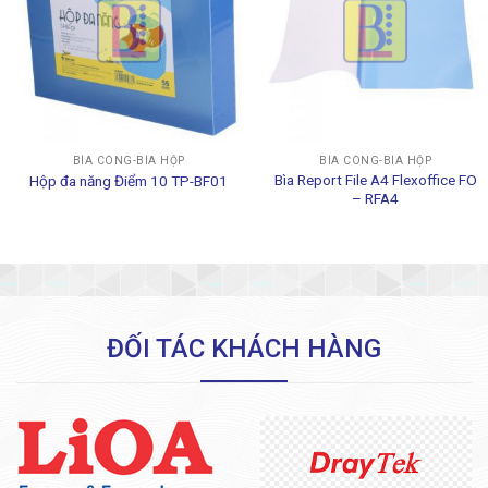
BÌA CÒNG-BÌA HỘP
BÌA CÒNG-BÌA HỘP
Bìa Report File A4 Flexoffice FO
Hộp đa năng Điểm 10 TP-BF01
– RFA4
ĐỐI TÁC KHÁCH HÀNG