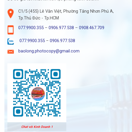
C1/5 (455) Lê Văn Việt, Phường Tăng Nhơn Phú A,
Tp.Thủ Đức - Tp.HCM
077.9900.355
–
0906.977.538
–
0908.467.709
077.9900.355
–
0906.977.538
baolong.photocopy@gmail.com
Chat với Kinh Doanh 1