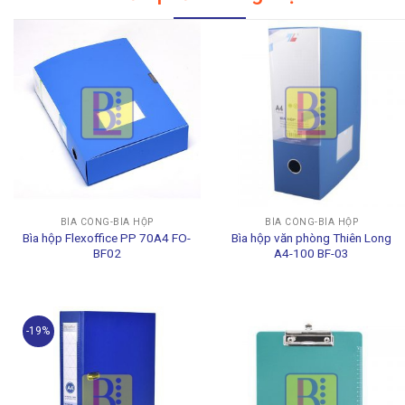
BÌA CÒNG-BÌA HỘP
BÌA CÒNG-BÌA HỘP
Bìa hộp Flexoffice PP 70A4 FO-
Bìa hộp văn phòng Thiên Long
BF02
A4-100 BF-03
-19%