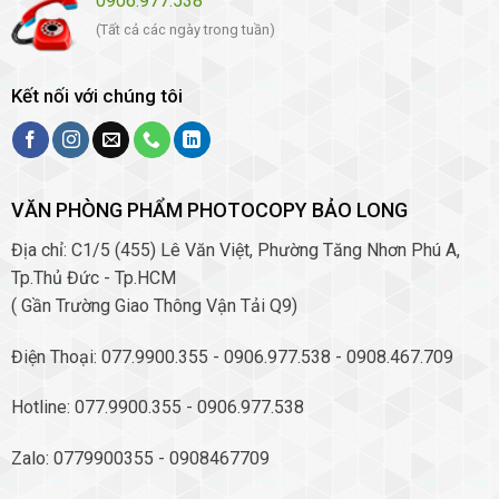
0906.977.538
(Tất cả các ngày trong tuần)
Kết nối với chúng tôi
VĂN PHÒNG PHẨM PHOTOCOPY BẢO LONG
Địa chỉ: C1/5 (455) Lê Văn Việt, Phường Tăng Nhơn Phú A,
Tp.Thủ Đức - Tp.HCM
( Gần Trường Giao Thông Vận Tải Q9)
Điện Thoại: 077.9900.355 - 0906.977.538 - 0908.467.709
Hotline: 077.9900.355 - 0906.977.538
Zalo: 0779900355 - 0908467709