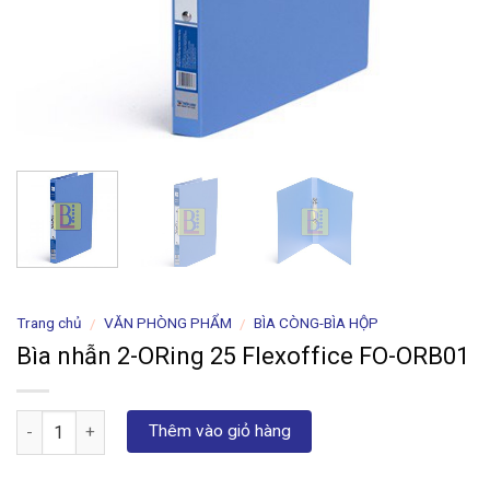
Trang chủ
VĂN PHÒNG PHẨM
BÌA CÒNG-BÌA HỘP
/
/
Bìa nhẫn 2-ORing 25 Flexoffice FO-ORB01
Số lượng
Thêm vào giỏ hàng