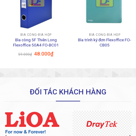
BÌA CÒNG-BÌA HỘP
BÌA CÒNG-BÌA HỘP
Bìa còng 5F Thiên Long
Bìa trình ký đơn Flexoffice FO-
Flexoffice 50A4 FO-BC01
CB05
Giá
Giá
48.000
₫
59.000
₫
gốc
hiện
là:
tại
59.000₫.
là:
48.000₫.
ĐỐI TÁC KHÁCH HÀNG