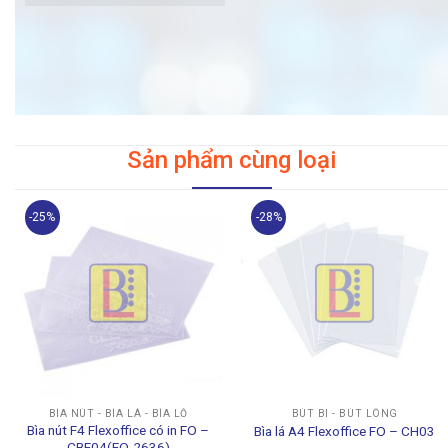
Sản phẩm cùng loại
-25%
-28%
BÌA NÚT - BÌA LÁ - BÌA LỖ
BÚT BI - BÚT LÔNG
Bìa nút F4 Flexoffice có in FO –
Bìa lá A4 Flexoffice FO – CH03
CBF04(FO-2636)