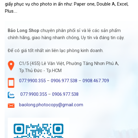
giấy phục vụ cho photo in ấn như: Paper one, Double A, Excel,
Plus….
Bảo Long Shop
chuyên phân phối sỉ và lẻ các sản phẩm
chính hãng, giao hàng nhanh chóng, Uy tín và đáng tin cậy.
Để có giá tốt nhất xin liên lạc phòng kinh doanh.
C1/5 (455) Lê Văn Việt, Phường Tăng Nhơn Phú A,
Tp.Thủ Đức - Tp.HCM
077.9900.355
–
0906.977.538
–
0908.467.709
077.9900.355
–
0906.977.538
baolong.photocopy@gmail.com