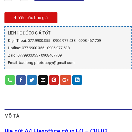
5.900₫.
là:
4.900₫.
Yêu cầu báo giá
LIÊN HỆ ĐỂ CÓ GIÁ TỐT
Điện Thoại: 077.9900.355 - 0906.977.538 - 0908.467.709
Hotline: 077.9900.355 - 0906.977.538
Zalo: 0779900355 - 0908467709
Email: baolong.photocopy@gmail.com
MÔ TẢ
Bìa nút A4 Flexoffice có in FO – CBF02