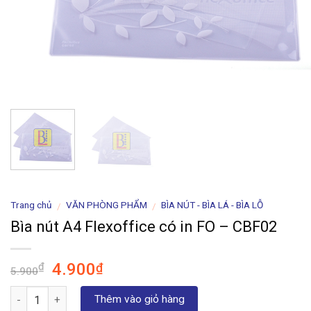
Trang chủ
VĂN PHÒNG PHẨM
BÌA NÚT - BÌA LÁ - BÌA LỖ
/
/
Bìa nút A4 Flexoffice có in FO – CBF02
Giá
Giá
4.900
₫
₫
5.900
gốc
hiện
Số lượng
là:
tại
Thêm vào giỏ hàng