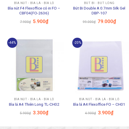
BÌA NÚT - BÌA LÁ - BÌA LỖ
BÚT BI - BÚT LÔNG
Bìa nút F4 Flexoffice có in FO –
Bút Bi Double A 0.7mm Silk Gel
CBF04(FO-2636)
DBP-107
Giá
Giá
Giá
Giá
5.900
₫
79.000
₫
7.900
₫
99.000
₫
gốc
hiện
gốc
hiện
là:
tại
là:
tại
7.900₫.
là:
99.000₫.
là:
5.900₫.
79.000
-44%
-20%
BÌA NÚT - BÌA LÁ - BÌA LỖ
BÌA NÚT - BÌA LÁ - BÌA LỖ
Bìa lá A4 Thiên Long TL-CH02
Bìa lá A4 Flexoffice FO – CH01
Giá
Giá
Giá
Giá
3.300
₫
3.900
₫
5.900
₫
4.900
₫
gốc
hiện
gốc
hiện
là:
tại
là:
tại
5.900₫.
là:
4.900₫.
là:
3.300₫.
3.900₫.