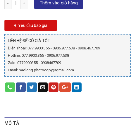
Số lượng
là:
tại
Thêm vào giỏ hàng
8.800₫.
là:
5.900₫.
Yêu cầu báo giá
LIÊN HỆ ĐỂ CÓ GIÁ TỐT
Điện Thoại: 077.9900.355 - 0906.977.538 - 0908.467.709
Hotline: 077.9900.355 - 0906.977.538
Zalo: 0779900355 - 0908467709
Email: baolong.photocopy@gmail.com
MÔ TẢ