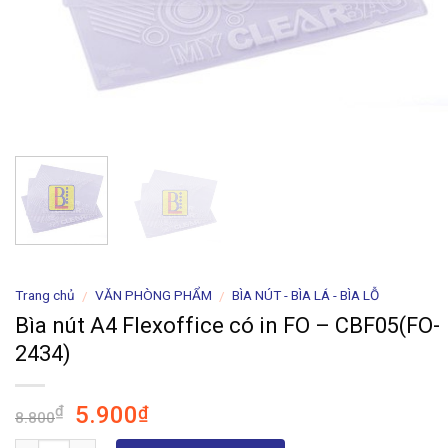
Trang chủ
VĂN PHÒNG PHẨM
BÌA NÚT - BÌA LÁ - BÌA LỖ
/
/
Bìa nút A4 Flexoffice có in FO – CBF05(FO-
2434)
Giá
Giá
5.900
₫
₫
8.800
gốc
hiện