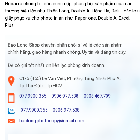
Ngoài ra chúng tôi còn cung cấp, phân phối sản phẩm của các
thương hiệu lớn như Thiên Long, Double A, Hồng Hà, Deli,… các loại
giấy phục vụ cho photo in ấn như: Paper one, Double A, Excel,
Plus….
Bảo Long Shop
chuyên phân phối sỉ và lẻ các sản phẩm
chính hãng, giao hàng nhanh chóng, Uy tín và đáng tin cậy.
Để có giá tốt nhất xin liên lạc phòng kinh doanh.
C1/5 (455) Lê Văn Việt, Phường Tăng Nhơn Phú A,
Tp.Thủ Đức - Tp.HCM
077.9900.355
–
0906.977.538
–
0908.467.709
077.9900.355
–
0906.977.538
baolong.photocopy@gmail.com