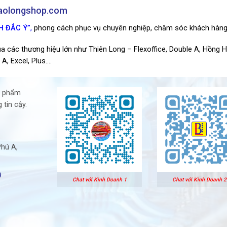
baolongshop.com
H ĐẮC Ý”
,
phong cách phục vụ chuyên nghiệp, chăm sóc khách hàng
 các thương hiệu lớn như Thiên Long – Flexoffice, Double A, Hồng Hà
A, Excel, Plus….
n phẩm
 tin cậy.
Phú A,
9
Chat với Kinh Doanh 1
Chat với Kinh Doanh 2