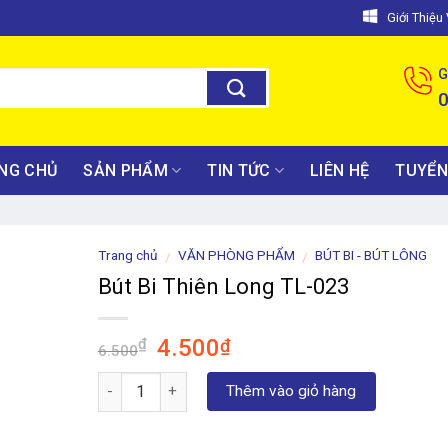
Giới Thiệ
G
NG CHỦ
SẢN PHẨM
TIN TỨC
LIÊN HỆ
TUYỂN
Trang chủ
VĂN PHÒNG PHẨM
BÚT BI - BÚT LÔNG
/
/
Bút Bi Thiên Long TL-023
Giá
Giá
4.500
₫
₫
6.500
gốc
hiện
Số lượng
là:
tại
Thêm vào giỏ hàng
6.500₫.
là:
4.500₫.