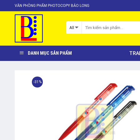
Skip
VĂN PHÒNG PHẨM PHOTOCOPY BẢO LONG
to
content
TRA
DANH MỤC SẢN PHẨM
-31%