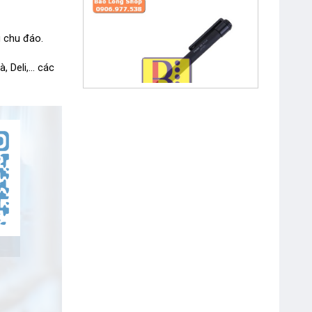
 chu đáo.
, Deli,… các
Bút Chì Kim Bấm 0.5 mm Pentel
A255