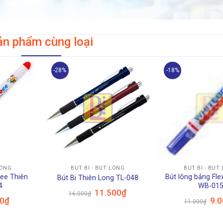
ản phẩm cùng loại
-28%
-18%
+
+
LÔNG
BÚT BI - BÚT LÔNG
BÚT BI - BÚT
bee Thiên
Bút lông bảng Fle
Bút Bi Thiên Long TL-048
4
WB-01
Giá
Giá
11.500
₫
16.000
₫
gốc
hiện
Giá
Giá
00
₫
9.
11.000
₫
là:
tại
hiện
gốc
16.000₫.
là:
tại
là:
11.500₫.
₫.
là:
11.