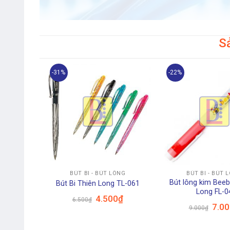
S
-31%
-22%
+
+
BÚT BI - BÚT LÔNG
BÚT BI - BÚT 
Bút lông kim Bee
Bút Bi Thiên Long TL-061
Long FL-0
Giá
Giá
4.500
₫
6.500
₫
gốc
hiện
Giá
7.0
9.000
₫
là:
tại
gốc
6.500₫.
là:
là:
4.500₫.
9.000