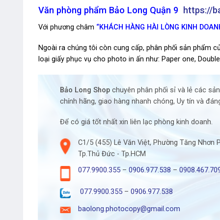
Văn phòng phẩm Bảo Long Quận 9
https://
Với phương châm
“KHÁCH HÀNG HÀI LÒNG KINH DOAN
Ngoài ra chúng tôi còn cung cấp, phân phối sản phẩm của
loại giấy phục vụ cho photo in ấn như: Paper one, Double 
Bảo Long Shop
chuyên phân phối sỉ và lẻ các sả
chính hãng, giao hàng nhanh chóng, Uy tín và đáng
Để có giá tốt nhất xin liên lạc phòng kinh doanh.
C1/5 (455) Lê Văn Việt, Phường Tăng Nhơn 
Tp.Thủ Đức - Tp.HCM
077.9900.355
–
0906.977.538
–
0908.467.70
077.9900.355
–
0906.977.538
baolong.photocopy@gmail.com