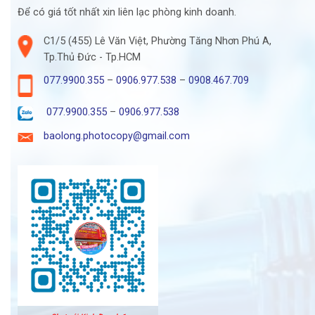
Để có giá tốt nhất xin liên lạc phòng kinh doanh.
C1/5 (455) Lê Văn Việt, Phường Tăng Nhơn Phú A,
Tp.Thủ Đức - Tp.HCM
077.9900.355
–
0906.977.538
–
0908.467.709
077.9900.355
–
0906.977.538
baolong.photocopy@gmail.com