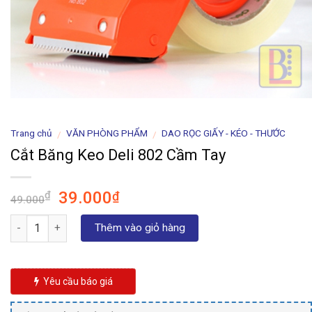
Trang chủ
VĂN PHÒNG PHẨM
DAO RỌC GIẤY - KÉO - THƯỚC
/
/
Cắt Băng Keo Deli 802 Cầm Tay
Giá
Giá
39.000
₫
₫
49.000
gốc
hiện
Số lượng
là:
tại
Thêm vào giỏ hàng
49.000₫.
là:
39.000₫.
Yêu cầu báo giá