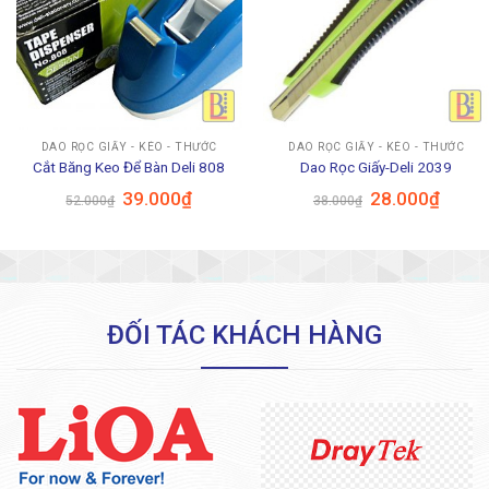
DAO RỌC GIẤY - KÉO - THƯỚC
DAO RỌC GIẤY - KÉO - THƯỚC
Cắt Băng Keo Để Bàn Deli 808
Dao Rọc Giấy-Deli 2039
Giá
Giá
Giá
Giá
39.000
₫
28.000
₫
52.000
₫
38.000
₫
gốc
hiện
gốc
hiện
là:
tại
là:
tại
52.000₫.
là:
38.000₫.
là:
39.000₫.
28.000
ĐỐI TÁC KHÁCH HÀNG