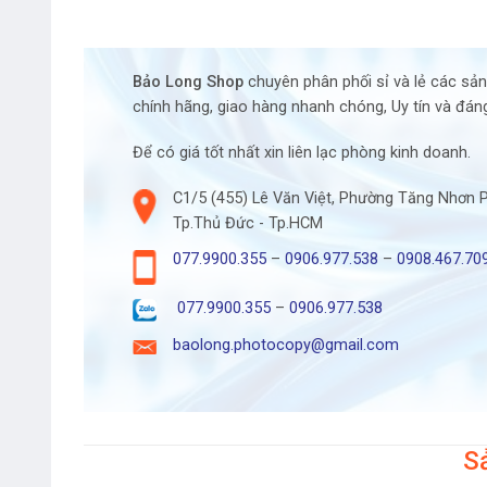
Bảo Long Shop
chuyên phân phối sỉ và lẻ các sả
chính hãng, giao hàng nhanh chóng, Uy tín và đáng
Để có giá tốt nhất xin liên lạc phòng kinh doanh.
C1/5 (455) Lê Văn Việt, Phường Tăng Nhơn 
Tp.Thủ Đức - Tp.HCM
077.9900.355
–
0906.977.538
–
0908.467.70
077.9900.355
–
0906.977.538
baolong.photocopy@gmail.com
S