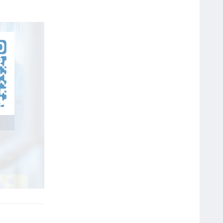
Bút Bi Double A 0.5mm Silk Gel
DGP-105