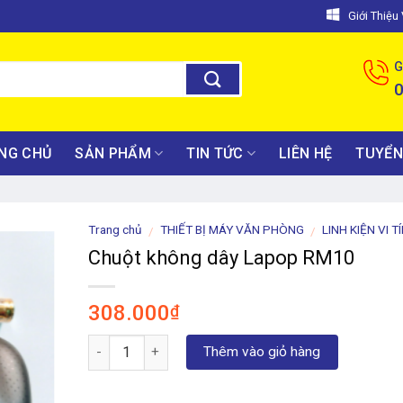
Giới Thiệ
G
NG CHỦ
SẢN PHẨM
TIN TỨC
LIÊN HỆ
TUYỂN
Trang chủ
THIẾT BỊ MÁY VĂN PHÒNG
LINH KIỆN VI T
/
/
Chuột không dây Lapop RM10
308.000
₫
Số lượng
Thêm vào giỏ hàng