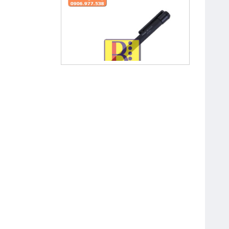
Bút Chì Kim Bấm 0.5 mm Pentel
A255