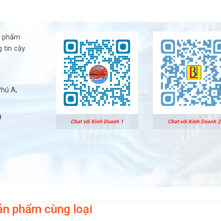
n phẩm
 tin cậy.
Phú A,
9
Chat với Kinh Doanh 1
Chat với Kinh Doanh 2
ản phẩm cùng loại