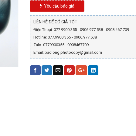
Yêu cầu báo giá
LIÊN HỆ ĐỂ CÓ GIÁ TỐT
Điện Thoại: 077.9900.355 - 0906.977.538 - 0908.467.709
Hotline: 077.9900.355 - 0906.977.538
Zalo: 0779900355 - 0908467709
Email: baolong.photocopy@gmail.com