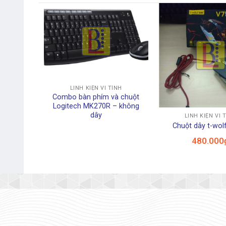
+
LINH KIỆN VI TÍNH
Combo bàn phím và chuột
+
Logitech MK270R – không
dây
LINH KIỆN VI 
Chuột dây t-wolf
480.000