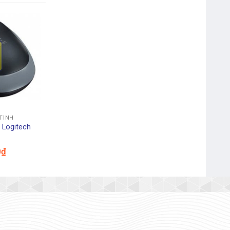
Webcam Genius Facecam
1000X V2 720p
 TÍNH
 Logitech
0
₫
Chuột Máy Tính Rapoo N120
USB