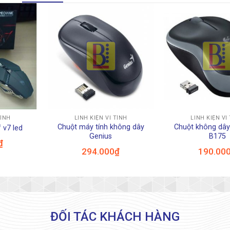
+
+
TÍNH
LINH KIỆN VI TÍNH
LINH KIỆN VI
Chuột máy tính không dây
Chuột không dây
 v7 led
Genius
B175
₫
294.000
₫
190.00
ĐỐI TÁC KHÁCH HÀNG