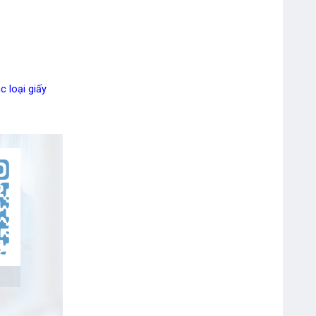
 loại giấy
Bút Bi Double A 0.5mm Silk Gel
DGP-105