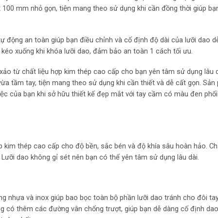
18 x 100 mm nhỏ gọn, tiện mang theo sử dụng khi cần đồng thời giúp 
a tự động an toàn giúp bạn điều chỉnh và cố định độ dài của lưỡi dao 
 kéo xuống khi khóa lưỡi dao, đảm bảo an toàn 1 cách tối ưu.
xảo từ chất liệu hợp kim thép cao cấp cho bạn yên tâm sử dụng lâu d
̀a tầm tay, tiện mang theo sử dụng khi cần thiết và dễ cất gọn. Sả
c của bạn khi sở hữu thiết kế đẹp mắt với tay cầm có màu đen phố
 hợp kim thép cao cấp cho độ bền, sắc bén và độ khía sâu hoàn hảo. Chấ
ơn. Lưỡi dao không gỉ sét nên bạn có thể yên tâm sử dụng lâu dài.
 nhựa và inox giúp bao bọc toàn bộ phần lưỡi dao tránh cho đôi ta
ũng có thêm các đường vân chống trượt, giúp bạn dễ dàng cố định da