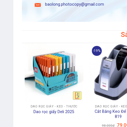
baolong.photocopy@gmail.com
S
-19%
+
+
DAO RỌC GIẤY - KÉO - THƯỚC
DAO RỌC GIẤY - KÉ
Cắt Băng Keo Để 
Dao rọc giấy Deli 2025
819
Giá
79.0
98.000
₫