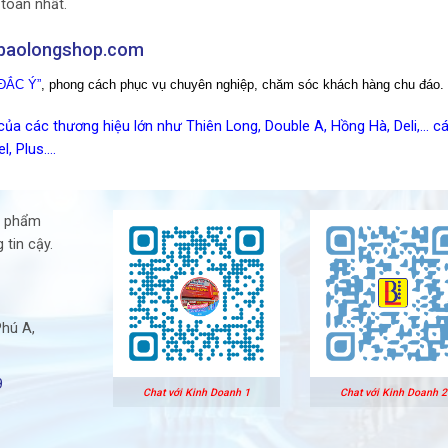
toàn nhất.
//baolongshop.com
ĐẮC Ý”
, phong cách phục vụ chuyên nghiệp, chăm sóc khách hàng chu đáo.
ủa các thương hiệu lớn như Thiên Long, Double A, Hồng Hà, Deli,… các
l, Plus….
n phẩm
 tin cậy.
Phú A,
9
Chat với Kinh Doanh 1
Chat với Kinh Doanh 2