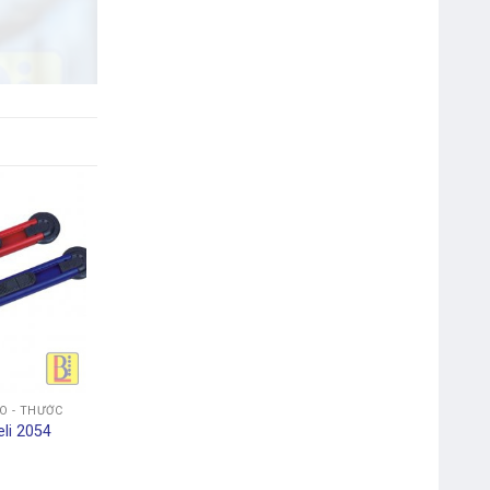
Webcam Genius Facecam
1000X V2 720p
Chuột Máy Tính Rapoo N120
ÉO - THƯỚC
USB
eli 2054