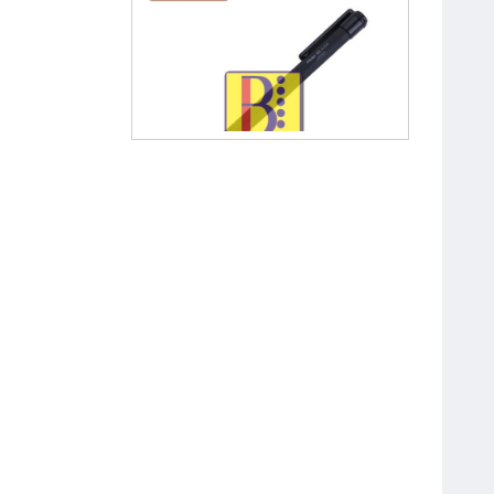
Bút Chì Kim Bấm 0.5 mm Pentel
A255
Bút Chì Bấm OT-MP0001