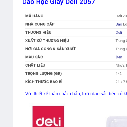
Dao Rọc Giấy Deli 2057
MÃ HÀNG
Deli 2
NHÀ CUNG CẤP
Bảo
Lo
THƯƠNG HIỆU
Deli
XUẤT XỨ THƯƠNG HIỆU
Trung 
NƠI GIA CÔNG & SẢN XUẤT
Trung 
MÀU SẮC
Đen
CHẤT LIỆU
Nhựa, 
TRỌNG LƯỢNG (GR)
142
KÍCH THƯỚC BAO BÌ
21 x 7.
Với thiết kế thân chắc chắn, lưỡi dao sắc bén có 