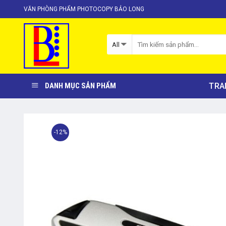
Skip
VĂN PHÒNG PHẨM PHOTOCOPY BẢO LONG
to
content
TRA
DANH MỤC SẢN PHẨM
-12%