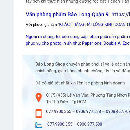
tay hơn khi thực hiện những đường rọc cắt 1 cách 1 an 
Văn phòng phẩm Bảo Long Quận 9
https:
Với phương châm
“KHÁCH HÀNG HÀI LÒNG KINH DOANH 
Ngoài ra chúng tôi còn cung cấp, phân phối sản phẩm c
phục vụ cho photo in ấn như: Paper one, Double A, Exce
Bảo Long Shop
chuyên phân phối sỉ và lẻ các sả
chính hãng, giao hàng nhanh chóng, Uy tín và đáng
Để có giá tốt nhất xin liên lạc phòng kinh doanh.
C1/5 (455) Lê Văn Việt, Phường Tăng Nhơn 
Tp.Thủ Đức - Tp.HCM
077.9900.355
–
0906.977.538
–
0908.467.70
077.9900.355
–
0906.977.538