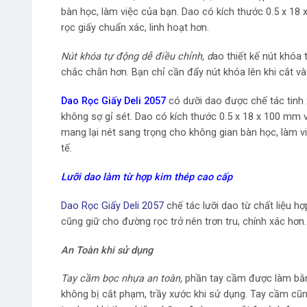
bàn học, làm việc của bạn. Dao có kích thước 0.5 x 
rọc giấy chuẩn xác, linh hoạt hơn.
Nút khóa tự động dễ điều chỉnh, d
ao thiết kế nút khó
chắc chắn hơn. Bạn chỉ cần đẩy nút khóa lên khi cắt và
Dao Rọc Giấy Deli 2057
có dưỡi dao được chế tác tinh 
không sợ gỉ sét. Dao có kích thước 0.5 x 18 x 100 mm vư
mang lại nét sang trọng cho không gian bàn học, làm việ
tế.
Lưỡi dao làm từ hợp kim thép cao cấp
Dao Rọc Giấy Deli 2057
chế tác lưỡi dao từ chất liệu
cũng giữ cho đường rọc trở nên trơn tru, chính xác h
An Toàn khi sử dụng
Tay cầm bọc nhựa an toàn,
phần tay cầm được làm bằng
không bị cắt phạm, trầy xước khi sử dụng. Tay cầm c