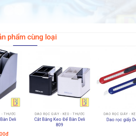
ản phẩm cùng loại
+
+
O - THƯỚC
DAO RỌC GIẤY - KÉO - THƯỚC
DAO RỌC GIẤY - K
Bàn Deli
Cắt Băng Keo Để Bàn Deli
Dao rọc giấy D
809
Giá
00
₫