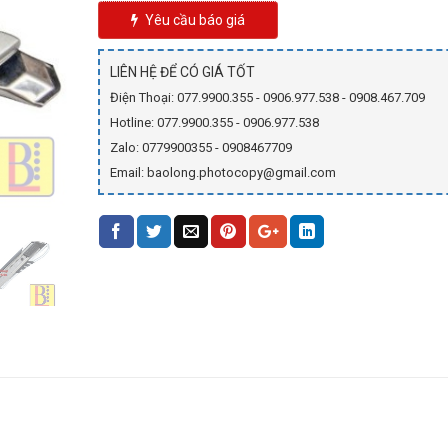
Yêu cầu báo giá
LIÊN HỆ ĐỂ CÓ GIÁ TỐT
Điện Thoại: 077.9900.355 - 0906.977.538 - 0908.467.709
Hotline: 077.9900.355 - 0906.977.538
Zalo: 0779900355 - 0908467709
Email: baolong.photocopy@gmail.com