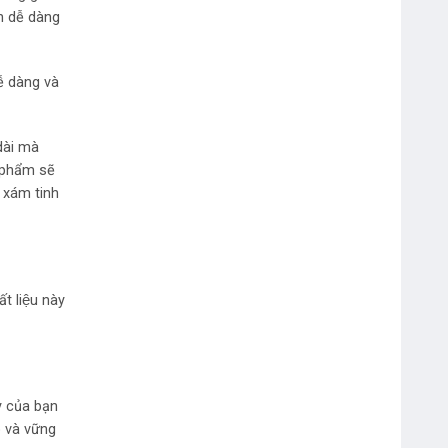
bạn dễ dàng
dễ dàng và
Bút Dạ Quang Double A
ài mà
n phẩm sẽ
i xám tinh
t liệu này
Bút Bi Double A 0.7mm Silk Gel
DBP-107
y của bạn
o và vững