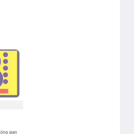
Mực Dấu Shiny Đỏ – Xanh
không gian