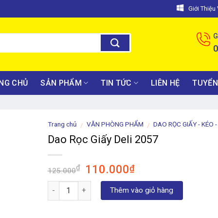
Giới Thiệ
G
NG CHỦ
SẢN PHẨM
TIN TỨC
LIÊN HỆ
TUYỂN
Trang chủ
VĂN PHÒNG PHẨM
DAO RỌC GIẤY - KÉO 
/
/
Dao Rọc Giấy Deli 2057
Giá
Giá
110.000
₫
₫
125.000
gốc
hiện
Số lượng
là:
tại
Thêm vào giỏ hàng
125.000₫.
là:
110.000₫.