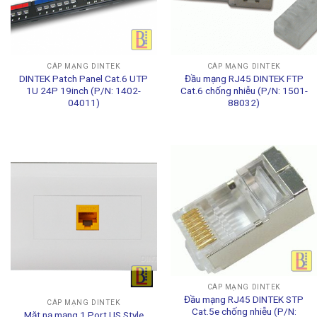
CÁP MẠNG DINTEK
CÁP MẠNG DINTEK
DINTEK Patch Panel Cat.6 UTP
Đầu mạng RJ45 DINTEK FTP
1U 24P 19inch (P/N: 1402-
Cat.6 chống nhiễu (P/N: 1501-
04011)
88032)
CÁP MẠNG DINTEK
Đầu mạng RJ45 DINTEK STP
CÁP MẠNG DINTEK
Cat.5e chống nhiễu (P/N:
Mặt nạ mạng 1 Port US Style