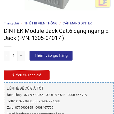
Trang chủ
THIẾT BỊ VIỄN THÔNG
CÁP MẠNG DINTEK
/
/
DINTEK Module Jack Cat.6 dạng ngang E-
Jack (P/N: 1305-04017 )
Số lượng
Thêm vào giỏ hàng
Yêu cầu báo giá
LIÊN HỆ ĐỂ CÓ GIÁ TỐT
Điện Thoại: 077.9900.355 - 0906.977.538 - 0908.467.709
Hotline: 077.9900.355 - 0906.977.538
Zalo: 0779900355 - 0908467709
Email: baolong.photocopy@gmail.com