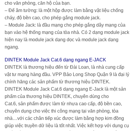
cho văn phòng, căn hộ của bạn.
–
Đế âm tường:
là một hộp được làm bằng vật liệu chống
cháy, độ bền cao, cho phép gắng module jack.
–
Module Jack:
là đầu mạng cho phép gắng dây mạng của
bạn vào hệ thống mạng của tòa nhà. Có 2 dạng module jack
hiện nay là module jack dạng dọc và module jack dạng
ngang.
DINTEK Module Jack Cat.6 dạng ngang E-JACK
DINTEK
là thương hiệu đến từ Đài Loan, là nhà cung cấp
vật tư mạng hàng đầu.
VPP Bảo Long Shop Quận 9
là đại lý
chính hãng các sản phẩm từ thương hiệu DINTEK.
DINTEK Module Jack Cat.6 dạng ngang E-Jack
là một sản
phẩm của thương hiệu DINTEK, chuyên dùng cho
Cat.6, sản phẩm được làm từ nhựa cao cấp, độ bền cao,
chuyên dụng cho việc thi công mạng tại văn phòng, tòa
nhà…với các chân tiếp xúc được làm bằng hợp kim đồng
giúp việc truyền dữ liệu là tốt nhất. Việc kết hợp với dụng cụ