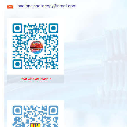
baolong.photocopy@gmail.com
Chat với Kinh Doanh 1