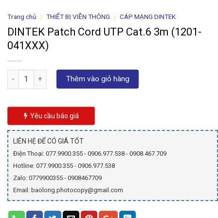
Trang chủ
THIẾT BỊ VIỄN THÔNG
CÁP MẠNG DINTEK
/
/
DINTEK Patch Cord UTP Cat.6 3m (1201-
041XXX)
Số lượng
Thêm vào giỏ hàng
Yêu cầu báo giá
LIÊN HỆ ĐỂ CÓ GIÁ TỐT
Điện Thoại: 077.9900.355 - 0906.977.538 - 0908.467.709
Hotline: 077.9900.355 - 0906.977.538
Zalo: 0779900355 - 0908467709
Email: baolong.photocopy@gmail.com