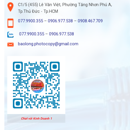
C1/5 (455) Lê Văn Việt, Phường Tăng Nhơn Phú A,
Tp.Thủ Đức - Tp.HCM
077.9900.355
–
0906.977.538
–
0908.467.709
077.9900.355
–
0906.977.538
baolong.photocopy@gmail.com
Chat với Kinh Doanh 1