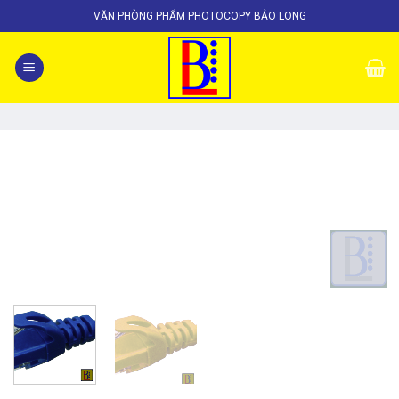
Skip
VĂN PHÒNG PHẨM PHOTOCOPY BẢO LONG
to
content