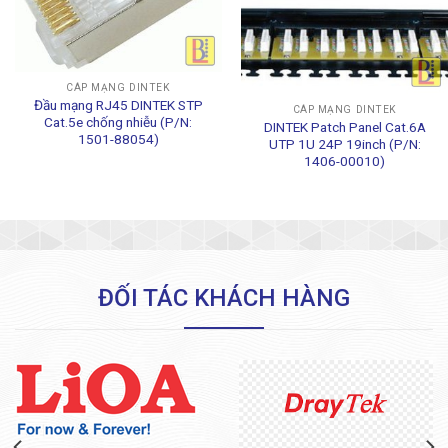
CÁP MẠNG DINTEK
Đầu mạng RJ45 DINTEK STP
CÁP MẠNG DINTEK
Cat.5e chống nhiễu (P/N:
DINTEK Patch Panel Cat.6A
1501-88054)
UTP 1U 24P 19inch (P/N:
1406-00010)
ĐỐI TÁC KHÁCH HÀNG