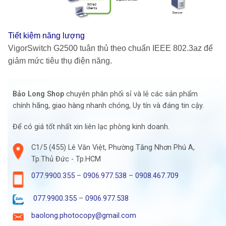
Tiết kiệm năng lượng
VigorSwitch G2500 tuân thủ theo chuẩn IEEE 802.3az để
giảm mức tiêu thụ điện năng.
Bảo Long Shop
chuyên phân phối sỉ và lẻ các sản phẩm
chính hãng, giao hàng nhanh chóng, Uy tín và đáng tin cậy.
Để có giá tốt nhất xin liên lạc phòng kinh doanh.
C1/5 (455) Lê Văn Việt, Phường Tăng Nhơn Phú A,
Tp.Thủ Đức - Tp.HCM
077.9900.355
–
0906.977.538
–
0908.467.709
077.9900.355
–
0906.977.538
baolong.photocopy@gmail.com