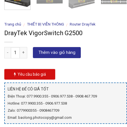
Trang chủ
THIẾT BỊ VIỄN THÔNG
Router DrayTek
/
/
DrayTek VigorSwitch G2500
Số lượng
Thêm vào giỏ hàng
Yêu cầu báo giá
LIÊN HỆ ĐỂ CÓ GIÁ TỐT
Điện Thoại: 077.9900.355 - 0906.977.538 - 0908.467.709
Hotline: 077.9900.355 - 0906.977.538
Zalo: 0779900355 - 0908467709
Email: baolong.photocopy@gmail.com