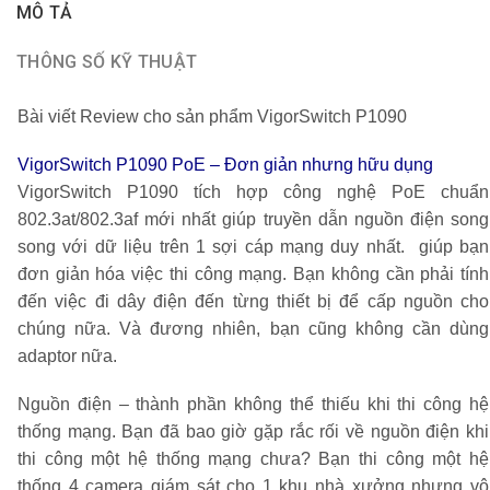
MÔ TẢ
THÔNG SỐ KỸ THUẬT
Bài viết Review cho sản phẩm VigorSwitch P1090
VigorSwitch P1090 PoE – Đơn giản nhưng hữu dụng
VigorSwitch P1090
tích hợp công nghệ PoE chuẩn
802.3at/802.3af mới nhất giúp truyền dẫn nguồn điện song
song với dữ liệu trên 1 sợi cáp mạng duy nhất. giúp bạn
đơn giản hóa việc thi công mạng. Bạn không cần phải tính
đến việc đi dây điện đến từng thiết bị để cấp nguồn cho
chúng nữa. Và đương nhiên, bạn cũng không cần dùng
adaptor nữa.
Nguồn điện – thành phần không thể thiếu khi thi công hệ
thống mạng. Bạn đã bao giờ gặp rắc rối về nguồn điện khi
thi công một hệ thống mạng chưa? Bạn thi công một hệ
thống 4 camera giám sát cho 1 khu nhà xưởng nhưng vô