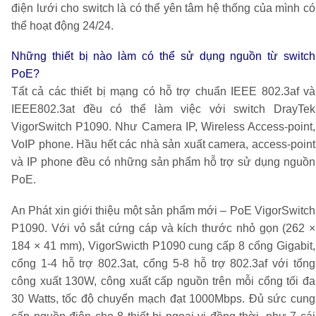
điện lưới cho switch là có thể yên tâm hệ thống của mình có
thể hoạt động 24/24.
Những thiết bị nào làm có thể sử dụng nguồn từ switch
PoE?
Tất cả các thiết bị mạng có hỗ trợ chuẩn IEEE 802.3af và
IEEE802.3at đều có thể làm việc với switch
DrayTek
VigorSwitch P1090
. Như Camera IP, Wireless Access-point,
VoIP phone. Hầu hết các nhà sản xuất camera, access-point
và IP phone đều có những sản phẩm hỗ trợ sử dụng nguồn
PoE.
An Phát xin giới thiệu một sản phẩm mới – PoE
VigorSwitch
P1090
. Với vỏ sắt cứng cáp và kích thước nhỏ gọn (262 ×
184 × 41 mm),
VigorSwicth P1090
cung cấp 8 cổng Gigabit,
cổng 1-4 hỗ trợ 802.3at, cổng 5-8 hỗ trợ 802.3af với tổng
công xuất 130W, công xuất cấp nguồn trên mỗi cổng tối đa
30 Watts, tốc độ chuyển mạch đạt 1000Mbps. Đủ sức cung