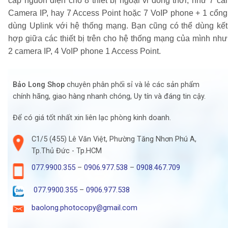
cấp nguồn điện cho 8 thiết bị ngoại vi đồng thời, như 7 cái
Camera IP, hay 7 Access Point hoặc 7 VoIP phone + 1 cổng
dùng Uplink với hệ thống mạng. Bạn cũng có thể dùng kết
hợp giữa các thiết bị trên cho hệ thống mạng của mình như
2 camera IP, 4 VoIP phone 1 Access Point.
Bảo Long Shop
chuyên phân phối sỉ và lẻ các sản phẩm
chính hãng, giao hàng nhanh chóng, Uy tín và đáng tin cậy.
Để có giá tốt nhất xin liên lạc phòng kinh doanh.
C1/5 (455) Lê Văn Việt, Phường Tăng Nhơn Phú A,
Tp.Thủ Đức - Tp.HCM
077.9900.355
–
0906.977.538
–
0908.467.709
077.9900.355
–
0906.977.538
baolong.photocopy@gmail.com