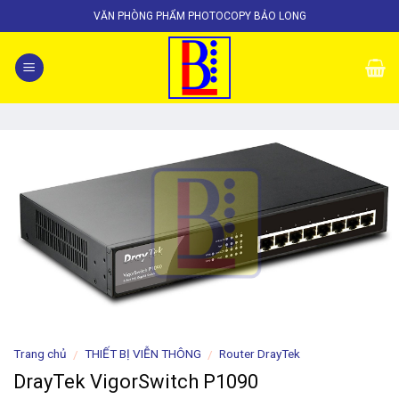
Skip
VĂN PHÒNG PHẨM PHOTOCOPY BẢO LONG
to
content
Trang chủ
THIẾT BỊ VIỄN THÔNG
Router DrayTek
/
/
DrayTek VigorSwitch P1090