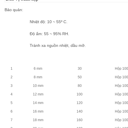
Bảo quản
:
Nhiệt độ: 10 ~ 55º C.
Độ ẩm: 55 ~ 95% RH.
Tránh xa nguồn nhiệt, dầu mỡ.
1
6 mm
30
Hộp 10
2
8 mm
50
Hộp 10
3
10 mm
80
Hộp 10
4
12 mm
100
Hộp 10
5
14 mm
120
Hộp 10
6
16 mm
140
Hộp 10
7
18 mm
160
Hộp 10