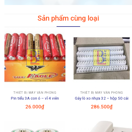
Sản phẩm cùng loại
THIẾT BỊ MÁY VĂN PHÒNG
THIẾT BỊ MÁY VĂN PHÒNG
Pin tiểu 3A con ó – vĩ 4 viên
Gáy lò xo nhựa 32 – hộp 50 cái
26.000
₫
286.500
₫