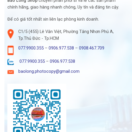
Bảo Long Shop
chuyên phân phối sỉ và lẻ các sản phẩm
chính hãng, giao hàng nhanh chóng, Uy tín và đáng tin cậy.
Để có giá tốt nhất xin liên lạc phòng kinh doanh.
C1/5 (455) Lê Văn Việt, Phường Tăng Nhơn Phú A,
Tp.Thủ Đức - Tp.HCM
077.9900.355
–
0906.977.538
–
0908.467.709
077.9900.355
–
0906.977.538
baolong.photocopy@gmail.com