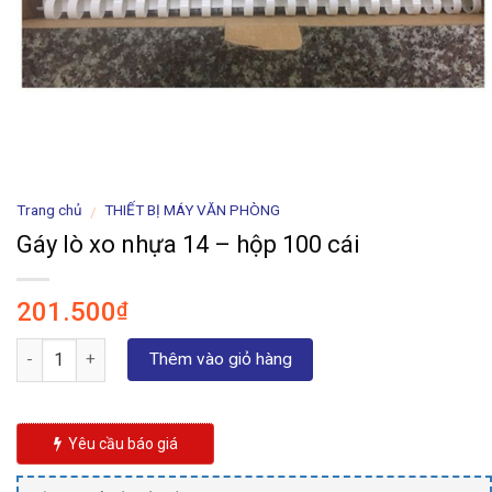
Trang chủ
THIẾT BỊ MÁY VĂN PHÒNG
/
Gáy lò xo nhựa 14 – hộp 100 cái
201.500
₫
Số lượng
Thêm vào giỏ hàng
Yêu cầu báo giá