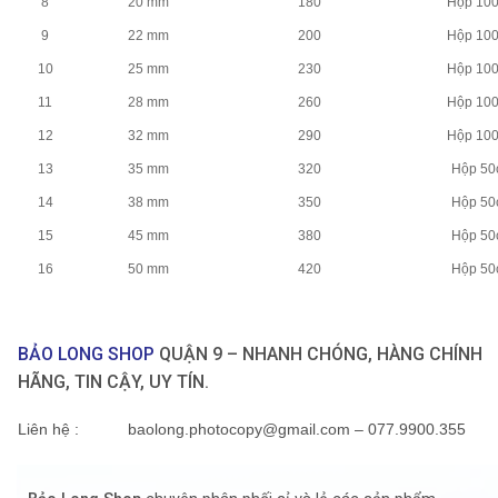
8
20 mm
180
Hộp 10
9
22 mm
200
Hộp 10
10
25 mm
230
Hộp 10
11
28 mm
260
Hộp 10
12
32 mm
290
Hộp 10
13
35 mm
320
Hộp 50
14
38 mm
350
Hộp 50
15
45 mm
380
Hộp 50
16
50 mm
420
Hộp 50
BẢO LONG SHOP
QUẬN 9 – NHANH CHÓNG, HÀNG CHÍNH
HÃNG, TIN CẬY, UY TÍN.
Liên hệ
: baolong.photocopy@gmail.com – 077.9900.355