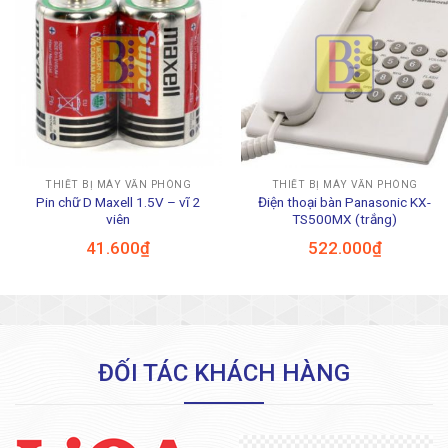
THIẾT BỊ MÁY VĂN PHÒNG
THIẾT BỊ MÁY VĂN PHÒNG
Pin chữ D Maxell 1.5V – vĩ 2
Điện thoại bàn Panasonic KX-
viên
TS500MX (trắng)
41.600
₫
522.000
₫
ĐỐI TÁC KHÁCH HÀNG