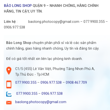
BẢO LONG SHOP
QUẬN 9 – NHANH CHÓNG, HÀNG CHÍNH
HÃNG, TIN CẬY, UY TÍN.
Liên hệ
: baolong.photocopy@gmail.com – 077.9900.355 –
0906.977.538
Bảo Long Shop
chuyên phân phối sỉ và lẻ các sản phẩm
chính hãng, giao hàng nhanh chóng, Uy tín và đáng tin cậy.
Để có giá tốt nhất xin liên lạc phòng kinh doanh.
C1/5 (455) Lê Văn Việt, Phường Tăng Nhơn Phú A,
Tp.Thủ Đức - Tp.HCM
077.9900.355
–
0906.977.538
–
0908.467.709
077.9900.355
–
0906.977.538
baolong.photocopy@gmail.com