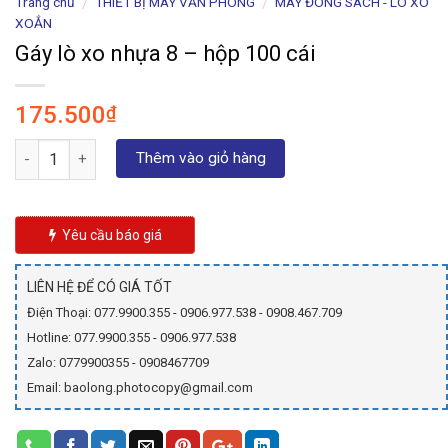
Trang chủ
THIẾT BỊ MÁY VĂN PHÒNG
MÁY ĐÓNG SÁCH - LÒ XO
/
/
XOẮN
Gáy lò xo nhựa 8 – hộp 100 cái
175.500
₫
Số lượng
Thêm vào giỏ hàng
Yêu cầu báo giá
LIÊN HỆ ĐỂ CÓ GIÁ TỐT
Điện Thoại: 077.9900.355 - 0906.977.538 - 0908.467.709
Hotline: 077.9900.355 - 0906.977.538
Zalo: 0779900355 - 0908467709
Email: baolong.photocopy@gmail.com