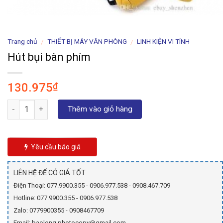
Trang chủ
THIẾT BỊ MÁY VĂN PHÒNG
LINH KIỆN VI TÍNH
/
/
Hút bụi bàn phím
130.975
₫
Số lượng
Thêm vào giỏ hàng
Yêu cầu báo giá
LIÊN HỆ ĐỂ CÓ GIÁ TỐT
Điện Thoại: 077.9900.355 - 0906.977.538 - 0908.467.709
Hotline: 077.9900.355 - 0906.977.538
Zalo: 0779900355 - 0908467709
Email: baolong.photocopy@gmail.com