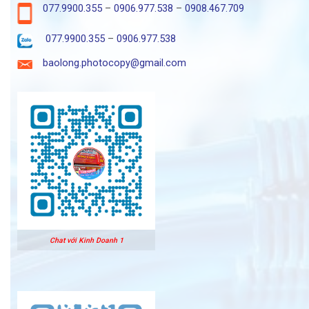
077.9900.355
–
0906.977.538
–
0908.467.709
077.9900.355
–
0906.977.538
baolong.photocopy@gmail.com
Chat với Kinh Doanh 1