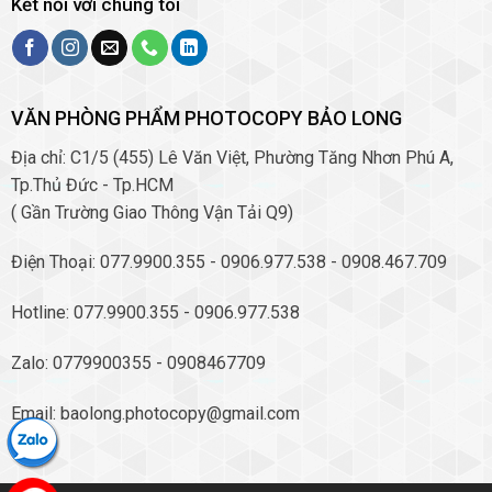
Kết nối với chúng tôi
VĂN PHÒNG PHẨM PHOTOCOPY BẢO LONG
Địa chỉ: C1/5 (455) Lê Văn Việt, Phường Tăng Nhơn Phú A,
Tp.Thủ Đức - Tp.HCM
( Gần Trường Giao Thông Vận Tải Q9)
Điện Thoại: 077.9900.355 - 0906.977.538 - 0908.467.709
Hotline: 077.9900.355 - 0906.977.538
Zalo: 0779900355 - 0908467709
Email: baolong.photocopy@gmail.com