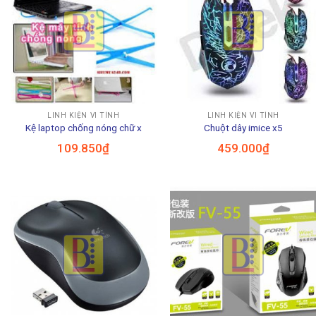
LINH KIỆN VI TÍNH
LINH KIỆN VI TÍNH
Kệ laptop chống nóng chữ x
Chuột dây imice x5
109.850
₫
459.000
₫