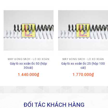
MÁY ĐÓNG SÁCH - LÒ XO XOẮN
MÁY ĐÓNG SÁCH - LÒ XO XOẮN
Gáy lò xo xoắn ốc 50 (hộp
Gáy lò xo xoắn ốc 25 (hộp 100
30cái)
cái)
1.440.000
₫
1.770.000
₫
ĐỐI TÁC KHÁCH HÀNG