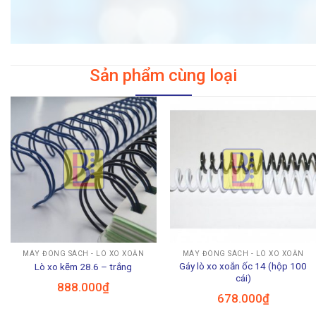
Sản phẩm cùng loại
MÁY ĐÓNG SÁCH - LÒ XO XOẮN
MÁY ĐÓNG SÁCH - LÒ XO XOẮN
Gáy lò xo xoắn ốc 14 (hộp 100
Lò xo kẽm 28.6 – trắng
cái)
888.000
₫
678.000
₫