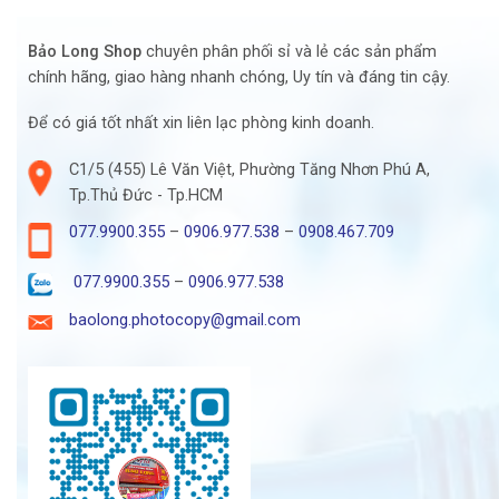
Bảo Long Shop
chuyên phân phối sỉ và lẻ các sản phẩm
chính hãng, giao hàng nhanh chóng, Uy tín và đáng tin cậy.
Để có giá tốt nhất xin liên lạc phòng kinh doanh.
C1/5 (455) Lê Văn Việt, Phường Tăng Nhơn Phú A,
Tp.Thủ Đức - Tp.HCM
077.9900.355
–
0906.977.538
–
0908.467.709
077.9900.355
–
0906.977.538
baolong.photocopy@gmail.com