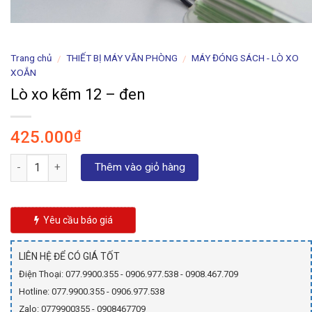
Trang chủ
THIẾT BỊ MÁY VĂN PHÒNG
MÁY ĐÓNG SÁCH - LÒ XO
/
/
XOẮN
Lò xo kẽm 12 – đen
425.000
₫
Số lượng
Thêm vào giỏ hàng
Yêu cầu báo giá
LIÊN HỆ ĐỂ CÓ GIÁ TỐT
Điện Thoại: 077.9900.355 - 0906.977.538 - 0908.467.709
Hotline: 077.9900.355 - 0906.977.538
Zalo: 0779900355 - 0908467709