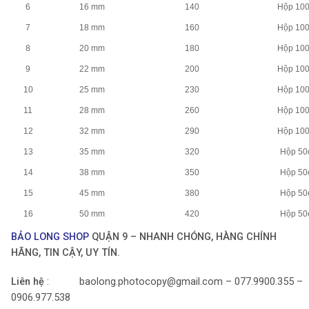
6
16 mm
140
Hộp 10
7
18 mm
160
Hộp 10
8
20 mm
180
Hộp 10
9
22 mm
200
Hộp 10
10
25 mm
230
Hộp 10
11
28 mm
260
Hộp 10
12
32 mm
290
Hộp 10
13
35 mm
320
Hộp 50
14
38 mm
350
Hộp 50
15
45 mm
380
Hộp 50
16
50 mm
420
Hộp 50
BẢO LONG SHOP
QUẬN 9 – NHANH CHÓNG, HÀNG CHÍNH
HÃNG, TIN CẬY, UY TÍN.
Liên hệ
: baolong.photocopy@gmail.com – 077.9900.355 –
0906.977.538