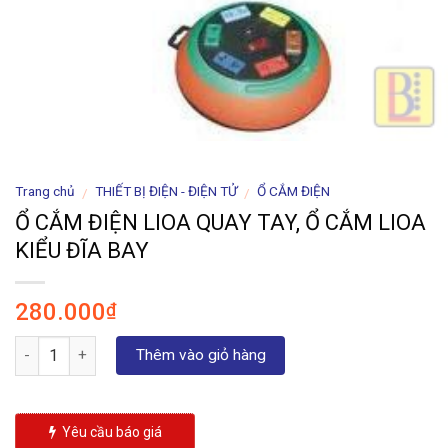
Trang chủ
THIẾT BỊ ĐIỆN - ĐIỆN TỬ
Ổ CẮM ĐIỆN
/
/
Ổ CẮM ĐIỆN LIOA QUAY TAY, Ổ CẮM LIOA
KIỂU ĐĨA BAY
280.000
₫
Số lượng
Thêm vào giỏ hàng
Yêu cầu báo giá