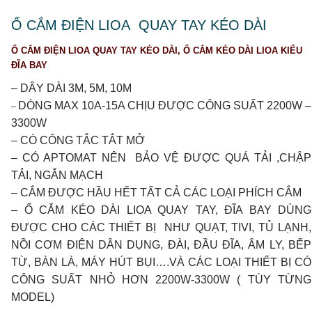
Ổ CẮM ĐIỆN LIOA QUAY TAY KÉO DÀI
Ổ CẮM ĐIỆN LIOA QUAY TAY
KÉO DÀI
, Ổ CẮM KÉO DÀI LIOA KIỂU
ĐĨA BAY
– DÂY DÀI 3M, 5M, 10M
DÒNG MAX 10A-15A CHỊU ĐƯỢC CÔNG SUẤT 2200W –
–
3300W
– CÓ CÔNG TẮC TẮT MỞ
– CÓ APTOMAT NÊN BẢO VỆ ĐƯỢC QUÁ TẢI ,CHẬP
TẢI, NGẮN MẠCH
– CẮM ĐƯỢC HẦU HẾT TẤT CẢ CÁC LOẠI PHÍCH CẮM
– Ổ CẮM KÉO DÀI LIOA QUAY TAY, ĐĨA BAY DÙNG
ĐƯỢC CHO CÁC THIẾT BỊ NHƯ QUẠT, TIVI, TỦ LẠNH,
NỒI CƠM ĐIỆN DÂN DỤNG, ĐÀI, ĐẦU ĐĨA, ÂM LY, BẾP
TỪ, BÀN LÀ, MÁY HÚT BỤI….VÀ CÁC LOẠI THIẾT BỊ CÓ
CÔNG SUẤT NHỎ HƠN 2200W-3300W ( TÙY TỪNG
MODEL)