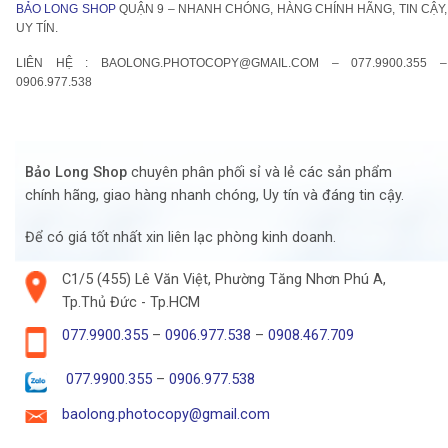
BẢO LONG SHOP
QUẬN 9 – NHANH CHÓNG, HÀNG CHÍNH HÃNG, TIN CẬY,
UY TÍN.
LIÊN HỆ
: BAOLONG.PHOTOCOPY@GMAIL.COM – 077.9900.355 –
0906.977.538
Bảo Long Shop
chuyên phân phối sỉ và lẻ các sản phẩm
chính hãng, giao hàng nhanh chóng, Uy tín và đáng tin cậy.
Để có giá tốt nhất xin liên lạc phòng kinh doanh.
C1/5 (455) Lê Văn Việt, Phường Tăng Nhơn Phú A,
Tp.Thủ Đức - Tp.HCM
077.9900.355
–
0906.977.538
–
0908.467.709
077.9900.355
–
0906.977.538
baolong.photocopy@gmail.com