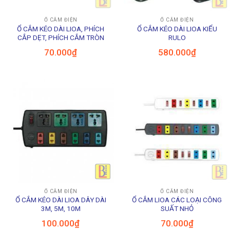
Ổ CẮM ĐIỆN
Ổ CẮM ĐIỆN
Ổ CẮM KÉO DÀI LIOA, PHÍCH
Ổ CẮM KÉO DÀI LIOA KIỂU
CẮP DẸT, PHÍCH CẮM TRÒN
RULO
70.000
₫
580.000
₫
Ổ CẮM ĐIỆN
Ổ CẮM ĐIỆN
Ổ CẮM KÉO DÀI LIOA DÂY DÀI
Ổ CẮM LIOA CÁC LOẠI CÔNG
3M, 5M, 10M
SUẤT NHỎ
100.000
₫
70.000
₫