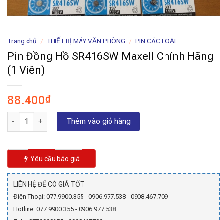
Trang chủ
THIẾT BỊ MÁY VĂN PHÒNG
PIN CÁC LOẠI
/
/
Pin Đồng Hồ SR416SW Maxell Chính Hãng
(1 Viên)
88.400
₫
Số lượng
Thêm vào giỏ hàng
Yêu cầu báo giá
LIÊN HỆ ĐỂ CÓ GIÁ TỐT
Điện Thoại: 077.9900.355 - 0906.977.538 - 0908.467.709
Hotline: 077.9900.355 - 0906.977.538