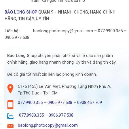
Tránh xa nguồn nhiệt, dầu mỡ
BẢO LONG SHOP
QUẬN 9 – NHANH CHÓNG, HÀNG CHÍNH
HÃNG, TIN CẬY, UY TÍN.
Liên hệ
: baolong.photocopy@gmail.com – 077.9900.355 –
0906.977.538
Bảo Long Shop
chuyên phân phối sỉ và lẻ các sản phẩm
chính hãng, giao hàng nhanh chóng, Uy tín và đáng tin cậy.
Để có giá tốt nhất xin liên lạc phòng kinh doanh.
C1/5 (455) Lê Văn Việt, Phường Tăng Nhơn Phú A,
Tp.Thủ Đức - Tp.HCM
077.9900.355
–
0906.977.538
–
0908.467.709
077.9900.355
–
0906.977.538
baolong.photocopy@gmail.com