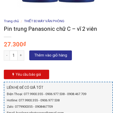
Trang chủ
THIẾT BỊ MÁY VĂN PHÒNG
/
Pin trung Panasonic chữ C – vĩ 2 viên
27.300
₫
Số lượng
Thêm vào giỏ hàng
Yêu cầu báo giá
LIÊN HỆ ĐỂ CÓ GIÁ TỐT
Điện Thoại: 077.9900.355 - 0906.977.538 - 0908.467.709
Hotline: 077.9900.355 - 0906.977.538
Zalo: 0779900355 - 0908467709
Email: baolong.photocopy@gmail.com