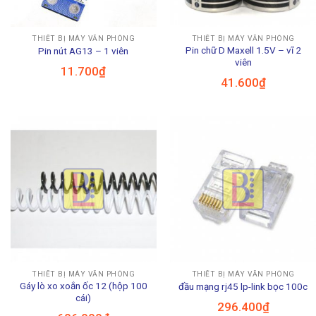
THIẾT BỊ MÁY VĂN PHÒNG
THIẾT BỊ MÁY VĂN PHÒNG
Pin chữ D Maxell 1.5V – vĩ 2
Pin nút AG13 – 1 viên
viên
11.700
₫
41.600
₫
THIẾT BỊ MÁY VĂN PHÒNG
THIẾT BỊ MÁY VĂN PHÒNG
Gáy lò xo xoắn ốc 12 (hộp 100
đầu mạng rj45 lp-link bọc 100c
cái)
296.400
₫