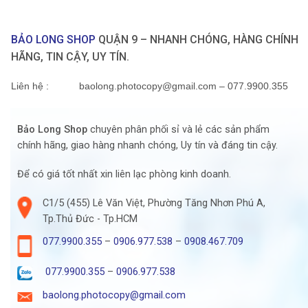
BẢO LONG SHOP
QUẬN 9 – NHANH CHÓNG, HÀNG CHÍNH
HÃNG, TIN CẬY, UY TÍN.
Liên hệ
: baolong.photocopy@gmail.com – 077.9900.355
Bảo Long Shop
chuyên phân phối sỉ và lẻ các sản phẩm
chính hãng, giao hàng nhanh chóng, Uy tín và đáng tin cậy.
Để có giá tốt nhất xin liên lạc phòng kinh doanh.
C1/5 (455) Lê Văn Việt, Phường Tăng Nhơn Phú A,
Tp.Thủ Đức - Tp.HCM
077.9900.355
–
0906.977.538
–
0908.467.709
077.9900.355
–
0906.977.538
baolong.photocopy@gmail.com