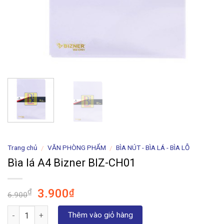
Trang chủ
VĂN PHÒNG PHẨM
BÌA NÚT - BÌA LÁ - BÌA LỖ
/
/
Bìa lá A4 Bizner BIZ-CH01
Giá
Giá
3.900
₫
₫
6.900
gốc
hiện
Số lượng
là:
tại
Thêm vào giỏ hàng