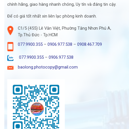
chính hãng, giao hàng nhanh chóng, Uy tín và đáng tin cậy.
Để có giá tốt nhất xin liên lạc phòng kinh doanh.
C1/5 (455) Lê Văn Việt, Phường Tăng Nhơn Phú A,
Tp.Thủ Đức - Tp.HCM
077.9900.355
–
0906.977.538
–
0908.467.709
077.9900.355
–
0906.977.538
baolong.photocopy@gmail.com