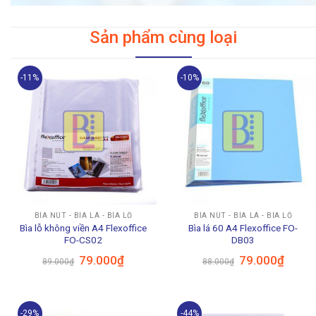
Sản phẩm cùng loại
-11%
-10%
BÌA NÚT - BÌA LÁ - BÌA LỖ
BÌA NÚT - BÌA LÁ - BÌA LỖ
Bìa lỗ không viền A4 Flexoffice
Bìa lá 60 A4 Flexoffice FO-
FO-CS02
DB03
Giá
Giá
Giá
Giá
79.000
₫
79.000
₫
89.000
₫
88.000
₫
gốc
hiện
gốc
hiện
là:
tại
là:
tại
89.000₫.
là:
88.000₫.
là:
79.000₫.
79.000
-29%
-44%