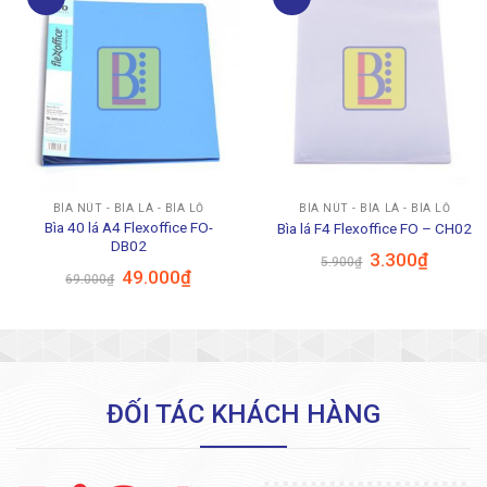
BÌA NÚT - BÌA LÁ - BÌA LỖ
BÌA NÚT - BÌA LÁ - BÌA LỖ
Bìa 40 lá A4 Flexoffice FO-
Bìa lá F4 Flexoffice FO – CH02
DB02
Giá
Giá
3.300
₫
5.900
₫
gốc
hiện
Giá
Giá
49.000
₫
69.000
₫
là:
tại
gốc
hiện
5.900₫.
là:
là:
tại
3.300₫.
69.000₫.
là:
49.000₫.
ĐỐI TÁC KHÁCH HÀNG