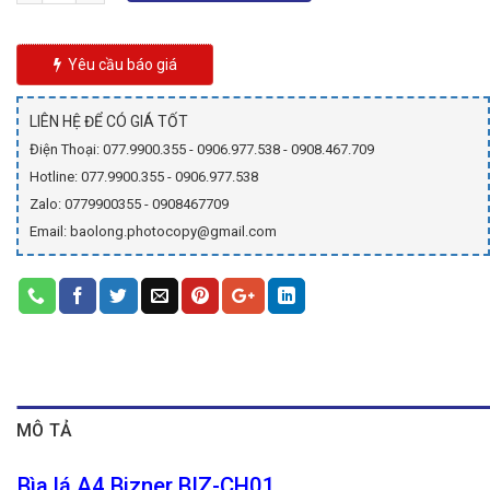
6.900₫.
là:
3.900₫.
Yêu cầu báo giá
LIÊN HỆ ĐỂ CÓ GIÁ TỐT
Điện Thoại: 077.9900.355 - 0906.977.538 - 0908.467.709
Hotline: 077.9900.355 - 0906.977.538
Zalo: 0779900355 - 0908467709
Email: baolong.photocopy@gmail.com
MÔ TẢ
Bìa lá A4 Bizner BIZ-CH01