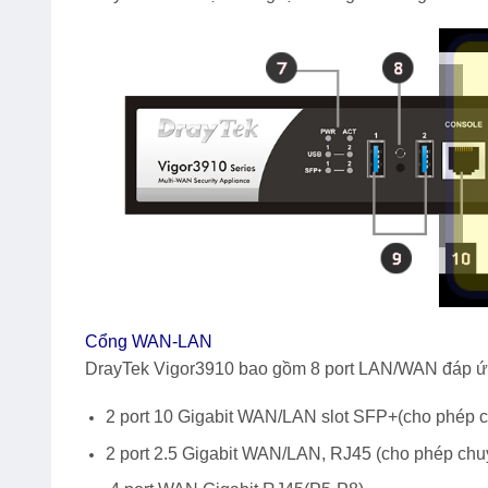
Cổng WAN-LAN
DrayTek Vigor3910
bao gồm 8 port LAN/WAN đáp ứng
2 port 10 Gigabit WAN/LAN slot SFP+(cho phép c
2 port 2.5 Gigabit WAN/LAN, RJ45 (cho phép chu