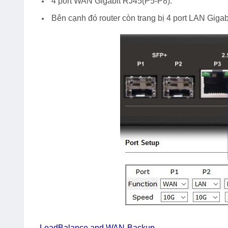
4 port WAN Gigabit RJ45(P5-P8).
Bên cạnh đó router còn trang bị 4 port LAN Giga
LoadBalance and WAN-Backup