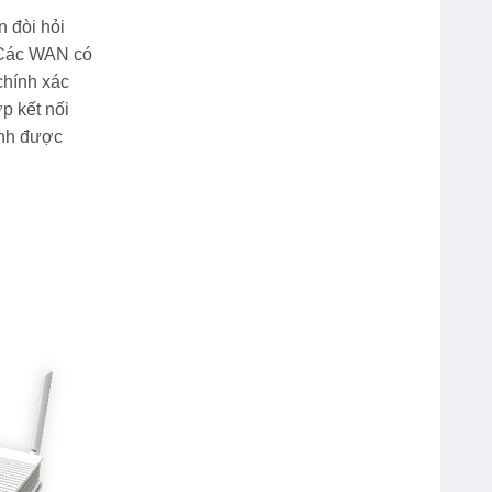
 đòi hỏi
. Các WAN có
chính xác
p kết nối
hính được
Mực Dấu Shiny Đỏ – Xanh