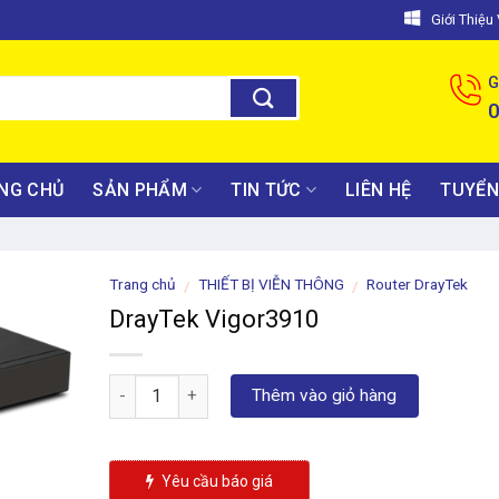
Giới Thiệ
G
NG CHỦ
SẢN PHẨM
TIN TỨC
LIÊN HỆ
TUYỂN
Trang chủ
THIẾT BỊ VIỄN THÔNG
Router DrayTek
/
/
DrayTek Vigor3910
Số lượng
Thêm vào giỏ hàng
Yêu cầu báo giá