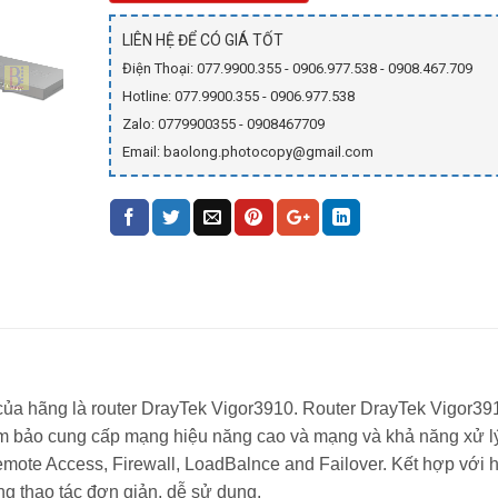
LIÊN HỆ ĐỂ CÓ GIÁ TỐT
Điện Thoại: 077.9900.355 - 0906.977.538 - 0908.467.709
Hotline: 077.9900.355 - 0906.977.538
Zalo: 0779900355 - 0908467709
Email: baolong.photocopy@gmail.com
ủa hãng là router
DrayTek Vigor3910
. Router
DrayTek Vigor39
m bảo cung cấp mạng hiệu năng cao và mạng và khả năng xử l
ote Access, Firewall, LoadBalnce and Failover. Kết hợp với 
g thao tác đơn giản, dễ sử dụng.