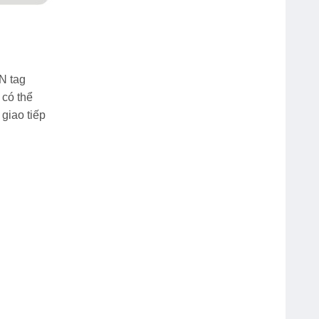
Webcam Genius Facecam
N tag
1000X V2 720p
 có thể
giao tiếp
Chuột Máy Tính Rapoo N120
USB