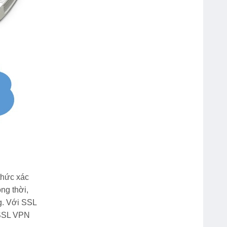
Bút Dạ Quang Double A
thức xác
ng thời,
Bút Bi Double A 0.7mm Silk Gel
g. Với SSL
DBP-107
 SSL VPN