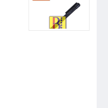
Bút Chì Kim Bấm 0.5 mm Pentel
A255
Bút Chì Bấm OT-MP0001