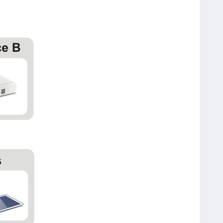
Bút Bi Double A 0.5mm Silk Gel
DGP-105