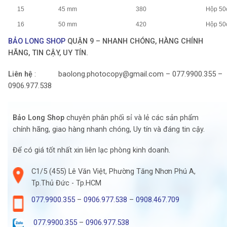
15
45 mm
380
Hộp 50
16
50 mm
420
Hộp 50
BẢO LONG SHOP
QUẬN 9 – NHANH CHÓNG, HÀNG CHÍNH
HÃNG, TIN CẬY, UY TÍN.
Liên hệ
: baolong.photocopy@gmail.com – 077.9900.355 –
0906.977.538
Bảo Long Shop
chuyên phân phối sỉ và lẻ các sản phẩm
chính hãng, giao hàng nhanh chóng, Uy tín và đáng tin cậy.
Để có giá tốt nhất xin liên lạc phòng kinh doanh.
C1/5 (455) Lê Văn Việt, Phường Tăng Nhơn Phú A,
Tp.Thủ Đức - Tp.HCM
077.9900.355
–
0906.977.538
–
0908.467.709
077.9900.355
–
0906.977.538