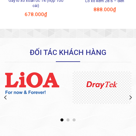
Gáy lò xo xoắn ốc 14 (hộp 100
Lò xo kẽm 28.6 – đen
cái)
888.000
₫
678.000
₫
ĐỐI TÁC KHÁCH HÀNG