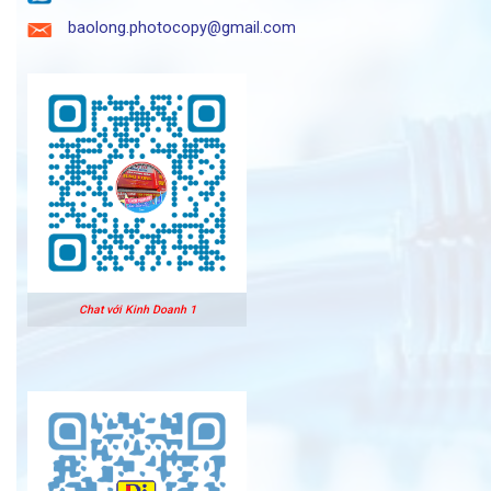
baolong.photocopy@gmail.com
Chat với Kinh Doanh 1