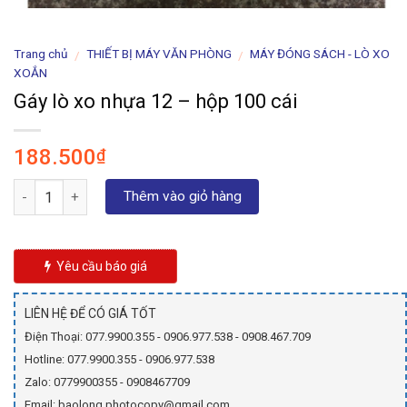
Trang chủ
THIẾT BỊ MÁY VĂN PHÒNG
MÁY ĐÓNG SÁCH - LÒ XO
/
/
XOẮN
Gáy lò xo nhựa 12 – hộp 100 cái
188.500
₫
Số lượng
Thêm vào giỏ hàng
Yêu cầu báo giá
LIÊN HỆ ĐỂ CÓ GIÁ TỐT
Điện Thoại: 077.9900.355 - 0906.977.538 - 0908.467.709
Hotline: 077.9900.355 - 0906.977.538
Zalo: 0779900355 - 0908467709
Email: baolong.photocopy@gmail.com