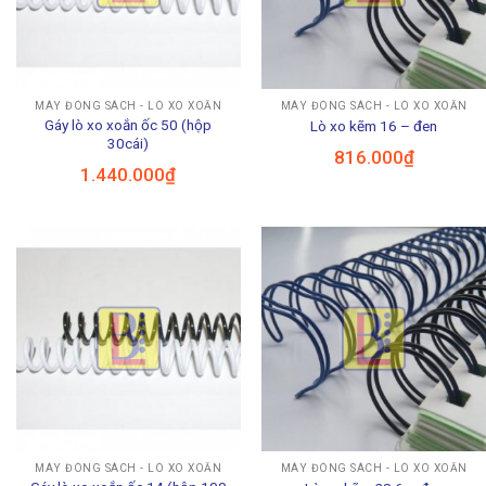
MÁY ĐÓNG SÁCH - LÒ XO XOẮN
MÁY ĐÓNG SÁCH - LÒ XO XOẮN
Gáy lò xo xoắn ốc 50 (hộp
Lò xo kẽm 16 – đen
30cái)
816.000
₫
1.440.000
₫
MÁY ĐÓNG SÁCH - LÒ XO XOẮN
MÁY ĐÓNG SÁCH - LÒ XO XOẮN