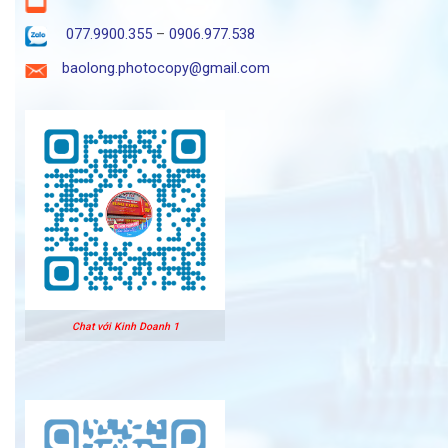
077.9900.355
–
0906.977.538
baolong.photocopy@gmail.com
Chat với Kinh Doanh 1