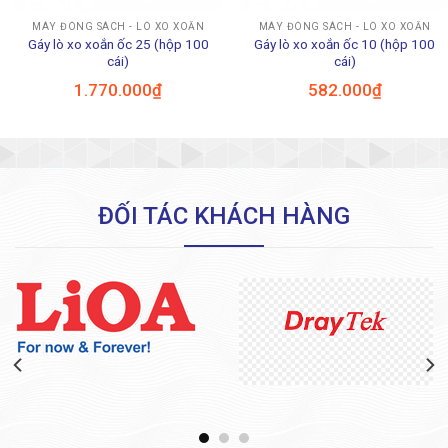
MÁY ĐÓNG SÁCH - LÒ XO XOẮN
MÁY ĐÓNG SÁCH - LÒ XO XOẮN
Gáy lò xo xoắn ốc 25 (hộp 100
Gáy lò xo xoắn ốc 10 (hộp 100
cái)
cái)
1.770.000
₫
582.000
₫
ĐỐI TÁC KHÁCH HÀNG