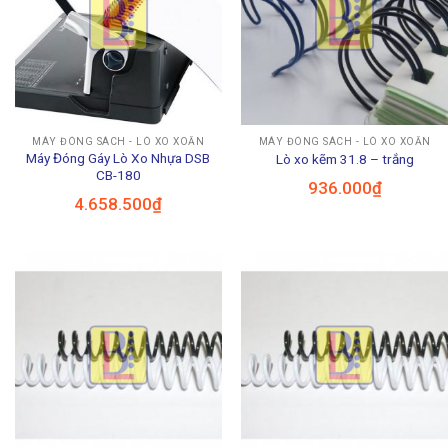
MÁY ĐÓNG SÁCH - LÒ XO XOẮN
MÁY ĐÓNG SÁCH - LÒ XO XOẮN
Máy Đóng Gáy Lò Xo Nhựa DSB
Lò xo kẽm 31.8 – trắng
CB-180
936.000
₫
4.658.500
₫