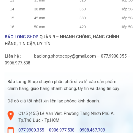
13
35 mm
320
Hộp 50
14
38 mm
350
Hộp 50
15
45 mm
380
Hộp 50
16
50 mm
420
Hộp 50
BẢO LONG SHOP
QUẬN 9 – NHANH CHÓNG, HÀNG CHÍNH
HÃNG, TIN CẬY, UY TÍN.
Liên hệ
: baolong.photocopy@gmail.com – 077.9900.355 –
0906.977.538
Bảo Long Shop
chuyên phân phối sỉ và lẻ các sản phẩm
chính hãng, giao hàng nhanh chóng, Uy tín và đáng tin cậy.
Để có giá tốt nhất xin liên lạc phòng kinh doanh.
C1/5 (455) Lê Văn Việt, Phường Tăng Nhơn Phú A,
Tp.Thủ Đức - Tp.HCM
077.9900.355
–
0906.977.538
–
0908.467.709