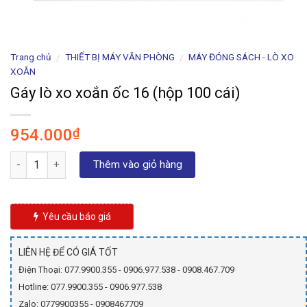
Trang chủ
THIẾT BỊ MÁY VĂN PHÒNG
MÁY ĐÓNG SÁCH - LÒ XO
/
/
XOẮN
Gáy lò xo xoắn ốc 16 (hộp 100 cái)
954.000
₫
Số lượng
Thêm vào giỏ hàng
Yêu cầu báo giá
LIÊN HỆ ĐỂ CÓ GIÁ TỐT
Điện Thoại: 077.9900.355 - 0906.977.538 - 0908.467.709
Hotline: 077.9900.355 - 0906.977.538
Zalo: 0779900355 - 0908467709