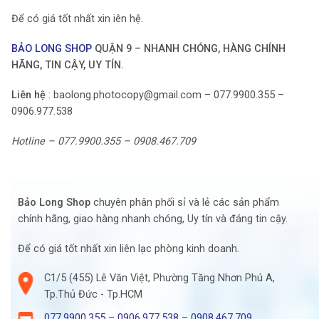
Để có giá tốt nhất xin iên hệ.
BẢO LONG SHOP
QUẬN 9 – NHANH CHÓNG, HÀNG CHÍNH
HÃNG, TIN CẬY, UY TÍN.
Liên hệ
: baolong.photocopy@gmail.com – 077.9900.355 –
0906.977.538
Hotline – 077.9900.355 – 0908.467.709
Bảo Long Shop
chuyên phân phối sỉ và lẻ các sản phẩm
chính hãng, giao hàng nhanh chóng, Uy tín và đáng tin cậy.
Để có giá tốt nhất xin liên lạc phòng kinh doanh.
C1/5 (455) Lê Văn Việt, Phường Tăng Nhơn Phú A,
Tp.Thủ Đức - Tp.HCM
077.9900.355
–
0906.977.538
–
0908.467.709