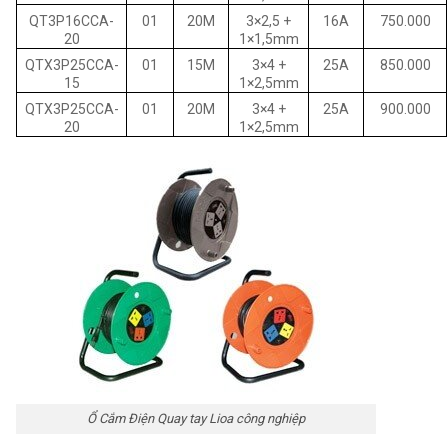
QT3P16CCA-
01
20M
3×2,5 +
16A
750.000
20
1×1,5mm
QTX3P25CCA-
01
15M
3×4 +
25A
850.000
15
1×2,5mm
QTX3P25CCA-
01
20M
3×4 +
25A
900.000
20
1×2,5mm
Ổ Cắm Điện Quay tay Lioa công nghiệp