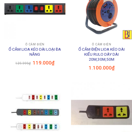
Ổ CẮM ĐIỆN
Ổ CẮM ĐIỆN
Ổ CẮM LIOA KÉO DÀI LOẠI ĐA
Ổ CẮM ĐIỆN LIOA KÉO DÀI
NĂNG
KIỂU RULO DÂY DÀI
20M,30M,50M
Giá
Giá
119.000
₫
139.999
₫
gốc
hiện
1.100.000
₫
là:
tại
139.999₫.
là:
119.000₫.