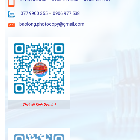
077.9900.355
–
0906.977.538
baolong.photocopy@gmail.com
Chat với Kinh Doanh 1