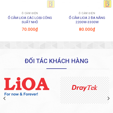
Ổ CẮM ĐIỆN
Ổ CẮM ĐIỆN
Ổ CẮM LIOA CÁC LOẠI CÔNG
Ổ CẮM LIOA 2 ĐA NĂNG
SUẤT NHỎ
2200W-3300W
70.000
₫
80.000
₫
ĐỐI TÁC KHÁCH HÀNG