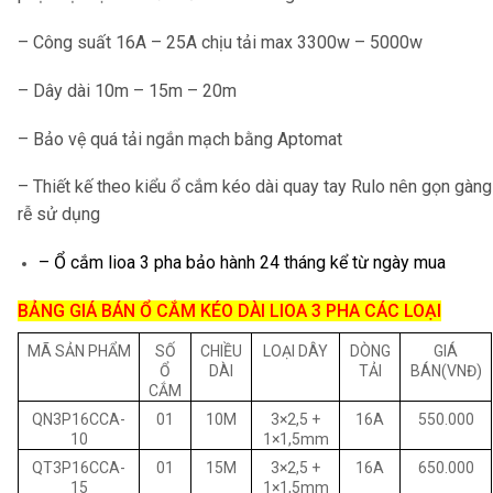
– Công suất 16A – 25A chịu tải max 3300w – 5000w
– Dây dài 10m – 15m – 20m
– Bảo vệ quá tải ngắn mạch bằng Aptomat
– Thiết kế theo kiểu ổ cắm kéo dài quay tay Rulo nên gọn gàng
rễ sử dụng
– Ổ cắm lioa 3 pha bảo hành 24 tháng kể từ ngày mua
BẢNG GIÁ BÁN Ổ CẮM KÉO DÀI LIOA 3 PHA CÁC LOẠI
MÃ SẢN PHẨM
SỐ
CHIỀU
LOẠI DÂY
DÒNG
GIÁ
Ổ
DÀI
TẢI
BÁN(VNĐ)
CẮM
QN3P16CCA-
01
10M
3×2,5 +
16A
550.000
10
1×1,5mm
QT3P16CCA-
01
15M
3×2,5 +
16A
650.000
15
1×1,5mm