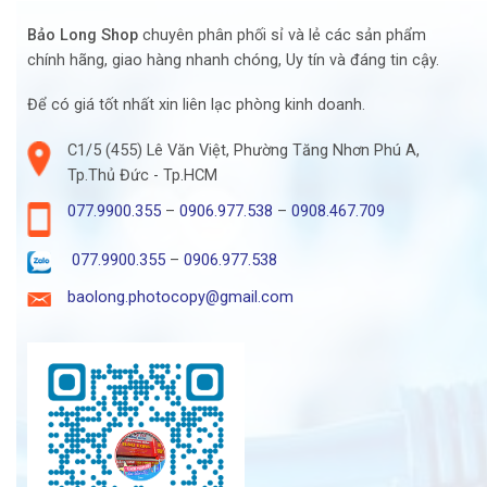
Bảo Long Shop
chuyên phân phối sỉ và lẻ các sản phẩm
chính hãng, giao hàng nhanh chóng, Uy tín và đáng tin cậy.
Để có giá tốt nhất xin liên lạc phòng kinh doanh.
C1/5 (455) Lê Văn Việt, Phường Tăng Nhơn Phú A,
Tp.Thủ Đức - Tp.HCM
077.9900.355
–
0906.977.538
–
0908.467.709
077.9900.355
–
0906.977.538
baolong.photocopy@gmail.com