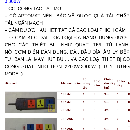
3.300W
– CÓ CÔNG TẮC TẮT MỞ
– CÓ APTOMAT NÊN BẢO VỆ ĐƯỢC QUÁ TẢI ,CHẬP
TẢI, NGẮN MẠCH
– CẮM ĐƯỢC HẦU HẾT TẤT CẢ CÁC LOẠI PHÍCH CẮM
– Ổ CẮM KÉO DÀI LIOA LOẠI ĐA NĂNG DÙNG ĐƯỢC
CHO CÁC THIẾT BỊ NHƯ QUẠT, TIVI, TỦ LẠNH,
NỒI CƠM ĐIỆN DÂN DỤNG, ĐÀI, ĐẦU ĐĨA, ÂM LY, BẾP
TỪ, BÀN LÀ, MÁY HÚT BỤI….VÀ CÁC LOẠI THIẾT BỊ CÓ
CÔNG SUẤT NHỎ HƠN 2200W-3300W ( TÙY TỪNG
MODEL)
Số
Chiều
Số ổ
Số lõi
Hình ảnh
Mã sản phẩm
công
dài dây
cắm
dây
tắc
(m)
3D32N
1
3
3m
2
Đ
3D52N
1
3
5m
2
Đ
3D33N
1
3
3m
3
Đ
T
3D32WN
1
3
3m
2
T
3D52WN
1
3
5m
2