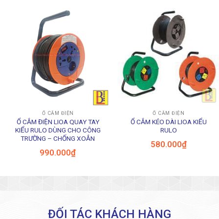
Ổ CẮM ĐIỆN
Ổ CẮM ĐIỆN
Ổ CẮM ĐIỆN LIOA QUAY TAY
Ổ CẮM KÉO DÀI LIOA KIỂU
KIỂU RULO DÙNG CHO CÔNG
RULO
TRƯỜNG – CHỐNG XOẮN
580.000
₫
990.000
₫
ĐỐI TÁC KHÁCH HÀNG