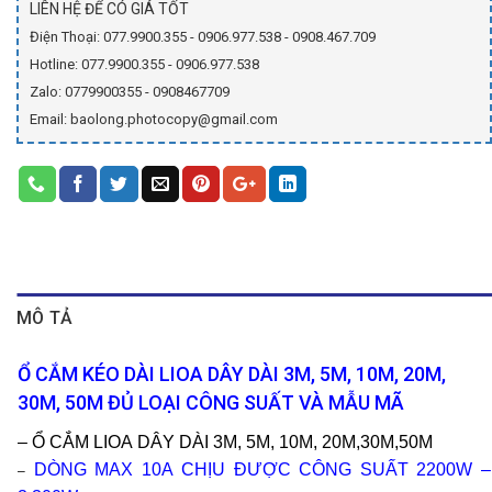
LIÊN HỆ ĐỂ CÓ GIÁ TỐT
Điện Thoại: 077.9900.355 - 0906.977.538 - 0908.467.709
Hotline: 077.9900.355 - 0906.977.538
Zalo: 0779900355 - 0908467709
Email: baolong.photocopy@gmail.com
MÔ TẢ
Ổ CẮM KÉO DÀI LIOA DÂY DÀI 3M, 5M, 10M, 20M,
30M, 50M ĐỦ LOẠI CÔNG SUẤT VÀ MẪU MÃ
– Ổ CẮM LIOA DÂY DÀI 3M, 5M, 10M, 20M,30M,50M
DÒNG MAX 10A CHỊU ĐƯỢC CÔNG SUẤT 2200W –
–