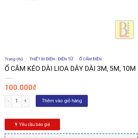
Trang chủ
THIẾT BỊ ĐIỆN - ĐIỆN TỬ
Ổ CẮM ĐIỆN
/
/
Ổ CẮM KÉO DÀI LIOA DÂY DÀI 3M, 5M, 10M
100.000
₫
Số lượng
Thêm vào giỏ hàng
Yêu cầu báo giá