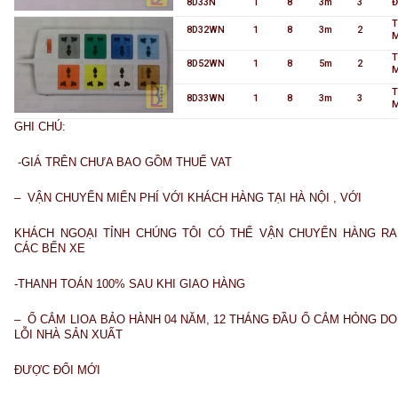
8D33N
1
8
3m
3
Đ
T
8D32WN
1
8
3m
2
T
8D52WN
1
8
5m
2
T
8D33WN
1
8
3m
3
GHI CHÚ:
-GIÁ TRÊN CHƯA BAO GỒM THUẾ VAT
– VẬN CHUYỂN MIỂN PHÍ VỚI KHÁCH HÀNG TẠI HÀ NỘI , VỚI
KHÁCH NGOẠI TỈNH CHÚNG TÔI CÓ THỂ VẬN CHUYỂN HÀNG RA
CÁC BẾN XE
-THANH TOÁN 100% SAU KHI GIAO HÀNG
– Ổ CẮM LIOA BẢO HÀNH 04 NĂM, 12 THÁNG ĐẦU Ổ CẮM HỎNG DO
LỖI NHÀ SẢN XUẤT
ĐƯỢC ĐỔI MỚI