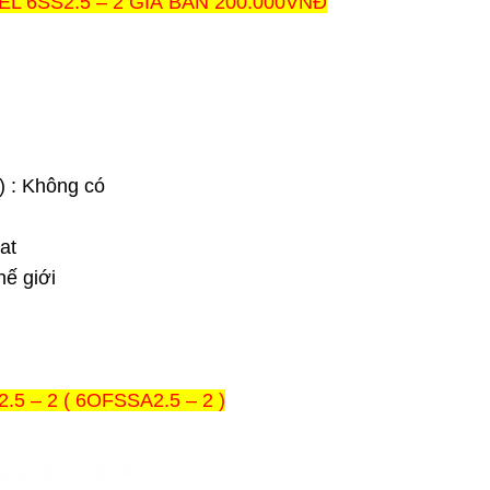
 6SS2.5 – 2 GIÁ BÁN 200.000VNĐ
) : Không có
at
hế giới
5 – 2 ( 6OFSSA
2.5 – 2 )