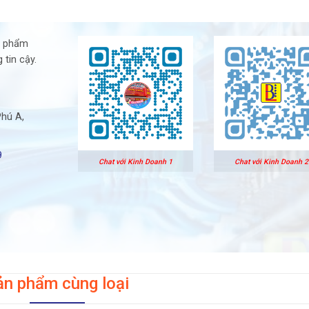
n phẩm
 tin cậy.
Phú A,
9
Chat với Kinh Doanh 1
Chat với Kinh Doanh 2
ản phẩm cùng loại