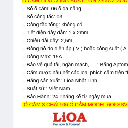
Ổ CẮM LIOA CÔNG SUẤT LỚN 3300W MODEL
– Số ổ cắm: 06 ổ đa năng
– Số công tắc: 03
– Công tắc tổng: không có
– Tiết diện dây dẫn: 1 x 2mm
– Chiều dài dây: 2,5m
– Đồng hồ đo điện áp ( V ) hoặc công suất ( A 
– Dòng Max: 15A
– Bảo vệ quá tải, ngắn mạch, … : Bằng Aptom
– Cắm được hầu hết các loại phích cắm trên t
– Hãng sản xuất :
Lioa Nhật Linh
– Suất sứ : Việt Nam
– Bảo Hành: 24 Tháng kể từ ngày mua
Ổ CẮM 3 CHẤU 06 Ổ CẮM MODEL 6OFSSV2.