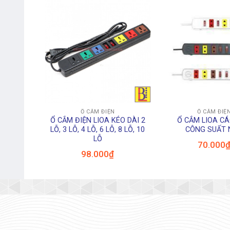
+
+
Ổ CẮM ĐIỆN
Ổ CẮM ĐIỆ
Ổ CẮM ĐIỆN LIOA KÉO DÀI 2
Ổ CẮM LIOA CÁ
LỖ, 3 LỖ, 4 LỖ, 6 LỖ, 8 LỖ, 10
CÔNG SUẤT 
LỖ
70.000
98.000
₫