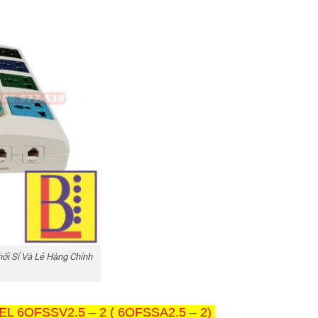
i Sỉ Và Lẻ Hàng Chính
L 6OFSSV2.5 – 2 (
6OF
SSA
2.5 – 2)