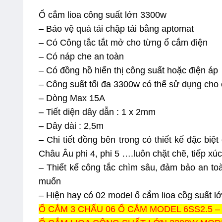
Ổ cắm lioa công suất lớn 3300w
– Bảo vệ quá tải chập tải bằng aptomat
– Có Công tắc tắt mở cho từng ổ cắm điện
– Có náp che an toàn
– Có đồng hồ hiển thị công suất hoặc điện áp
– Công suất tối đa 3300w có thể sử dụng cho c
– Dòng Max 15A
– Tiết diện dây dẫn : 1 x 2mm
– Dây dài : 2,5m
– Chi tiết đồng bên trong có thiết kế đặc bi
Châu Âu phi 4, phi 5 ….luôn chặt chẽ, tiếp xúc
– Thiết kế công tắc chìm sâu, đảm bảo an toà
muốn
– Hiện hay có 02 model ổ cắm lioa cồg suất l
Ổ CẮM 3 CHẤU 06 Ổ CẮM MODEL 6SS2.5 –