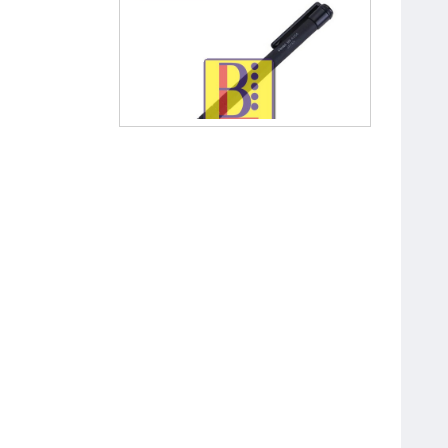
Bút Chì Kim Bấm 0.5 mm Pentel
A255
Bút Chì Bấm OT-MP0001