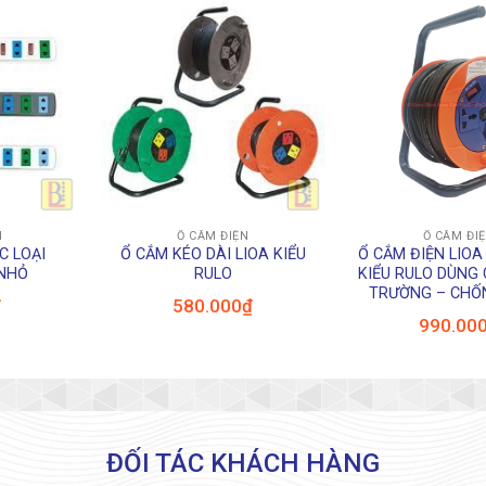
+
+
N
Ổ CẮM ĐIỆN
Ổ CẮM ĐI
C LOẠI
Ổ CẮM KÉO DÀI LIOA KIỂU
Ổ CẮM ĐIỆN LIOA
NHỎ
RULO
KIỂU RULO DÙNG
TRƯỜNG – CHỐ
₫
580.000
₫
990.00
ĐỐI TÁC KHÁCH HÀNG