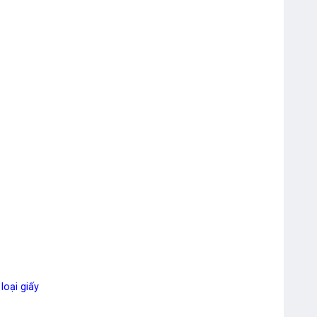
Bút Dạ Quang Double A
Bút Bi Double A 0.7mm Silk Gel
DBP-107
loại giấy