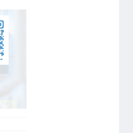
Bút Bi Double A 0.5mm Silk Gel
DGP-105