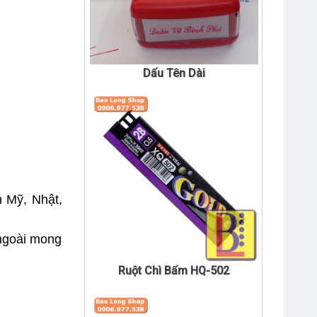
Dấu Tên Dài
n Mỹ, Nhật,
Ruột Chì Bấm HQ-502
 ngoài mong