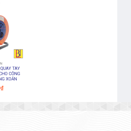
Webcam Genius Facecam
1000X V2 720p
ỆN
 QUAY TAY
 CHO CÔNG
NG XOẮN
0
₫
Chuột Máy Tính Rapoo N120
USB