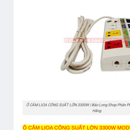
Ổ CẮM LIOA CÔNG SUẤT LỚN 3300W | Bảo Long Shop Phân Phố
Hãng.
Ổ CẮM LIOA CÔNG SUẤT LỚN 3300W MODE