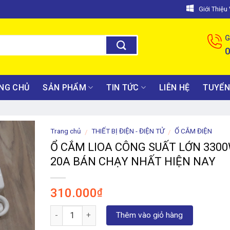
Giới Thiệ
G
NG CHỦ
SẢN PHẨM
TIN TỨC
LIÊN HỆ
TUYỂN
Trang chủ
THIẾT BỊ ĐIỆN - ĐIỆN TỬ
Ổ CẮM ĐIỆN
/
/
Ổ CẮM LIOA CÔNG SUẤT LỚN 3300
20A BÁN CHẠY NHẤT HIỆN NAY
310.000
₫
Số lượng
Thêm vào giỏ hàng