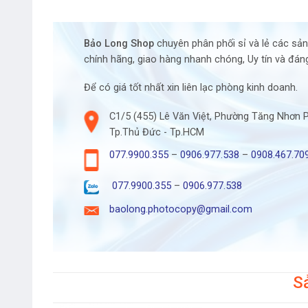
Bảo Long Shop
chuyên phân phối sỉ và lẻ các sả
chính hãng, giao hàng nhanh chóng, Uy tín và đáng
Để có giá tốt nhất xin liên lạc phòng kinh doanh.
C1/5 (455) Lê Văn Việt, Phường Tăng Nhơn 
Tp.Thủ Đức - Tp.HCM
077.9900.355
–
0906.977.538
–
0908.467.70
077.9900.355
–
0906.977.538
baolong.photocopy@gmail.com
S